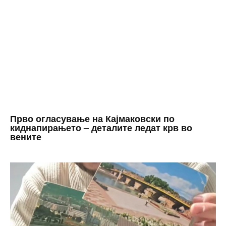
Прво огласување на Кајмаковски по
киднапирањето – деталите ледат крв во
вените