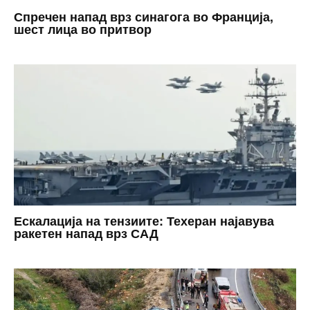
Спречен напад врз синагога во Франција,
шест лица во притвор
Ескалација на тензиите: Техеран најавува
ракетен напад врз САД