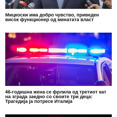
Мицкоски има добро чувство, приведен
висок функционер од минатата власт
46-годишна жена се фрлила од третиот кат
на зграда заедно со своите три деца:
Трагедија ја потресe Италија