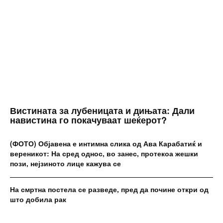
Вистината за лубеницата и дињата: Дали
навистина го покачуваат шеќерот?
(ФОТО) Објавена е интимна слика од Ава Карабатиќ и
вереникот: На сред однос, во занес, протекоа жешки
пози, нејзиното лице кажува се
На смртна постела се разведе, пред да почине откри од
што добила рак