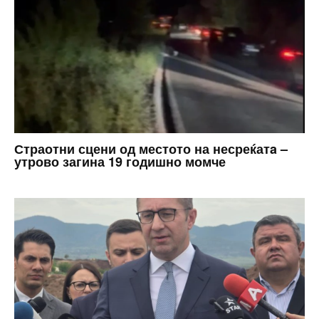
Страотни сцени од местото на несреќатa –
утрово загина 19 годишно момче