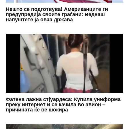
Нешто се подготвува! Американците ги
предупредија своите граѓани: Веднаш
напуштете ја оваа држава
Фатена лажна стјуардеса: Купила униформа
преку интернет и се качила во авион –
причината ќе ве шокира