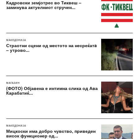
Кадровски земјотрес во Тиквеш –
заминува актуелниот стручен...
МАКЕДОНИЈА
Страотни сцени од местото на несреќатa
– утрово...
МАГАЗИН
(ФОТО) Објавена е интимна слика од Ава
Карабатиќ...
МАКЕДОНИЈА
Мицкоски има добро чувство, приведен
висок функционер од...