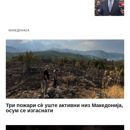
МАКЕДОНИЈА
Три пожари сè уште активни низ Македонија,
осум се изгаснати