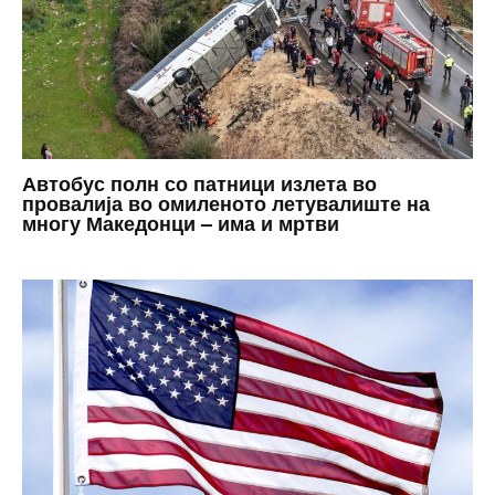
Автобус полн со патници излета во
провалија во омиленото летувалиште на
многу Македонци – има и мртви