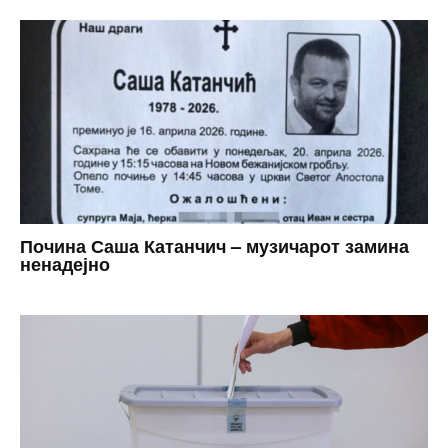
Почина Саша Катанчич – музичарот замина
ненадејно