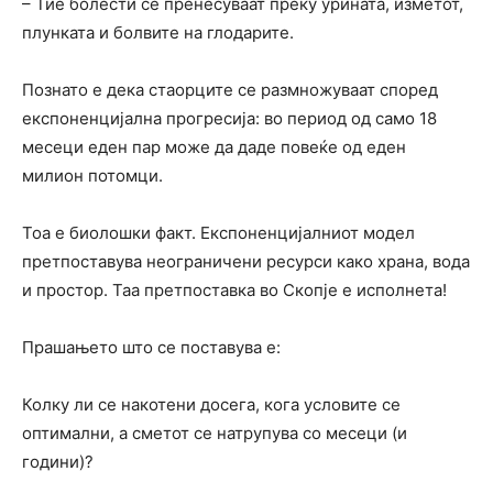
– Тие болести се пренесуваат преку урината, изметот,
плунката и болвите на глодарите.
Познато е дека стаорците се размножуваат според
експоненцијална прогресија: во период од само 18
месеци еден пар може да даде повеќе од еден
милион потомци.
Тоа е биолошки факт. Експоненцијалниот модел
претпоставува неограничени ресурси како храна, вода
и простор. Таа претпоставка во Скопје е исполнета!
Прашањето што се поставува е:
Колку ли се накотени досега, кога условите се
оптимални, а сметот се натрупува со месеци (и
години)?