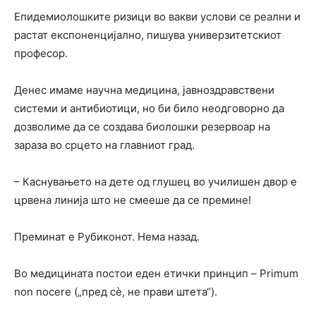
Епидемиолошките ризици во вакви услови се реални и
растат експоненцијално, пишува универзитетскиот
професор.
Денес имаме научна медицина, јавноздравствени
системи и антибиотици, но би било неодговорно да
дозволиме да се создава биолошки резервоар на
зараза во срцето на главниот град.
– Каснувањето на дете од глушец во училишен двор е
црвена линија што не смееше да се премине!
Преминат е Рубиконот. Нема назад.
Во медицината постои еден етички принцип – Primum
non nocere („пред сè, не прави штета“).