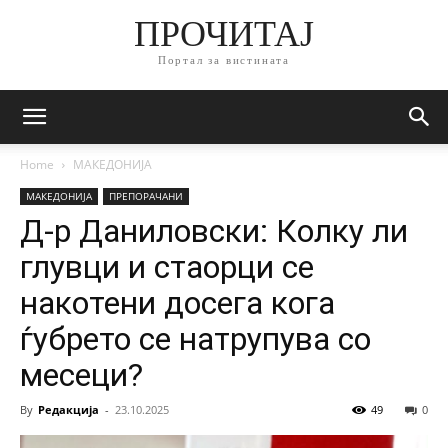
ПРОЧИТАЈ
Портал за вистината
Home
МАКЕДОНИЈА
МАКЕДОНИЈА
ПРЕПОРАЧАНИ
Д-р Даниловски: Колку ли
глувци и стаорци се
накотени досега кога
ѓубрето се натрупува со
месеци?
By
Редакција
-
23.10.2025
49
0