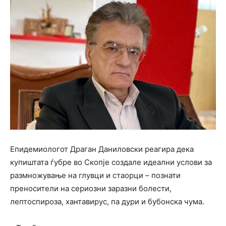
Епидемиологот Драган Даниловски реагира дека
купиштата ѓубре во Скопје создале идеални услови за
размножување на глувци и стаорци – познати
преносители на сериозни заразни болести,
лептоспироза, хантавирус, па дури и бубонска чума.