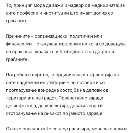
Тој принцип мора да важи и надвор од медицината: за
сите професии и институции што имаат допир со
граѓаните.
Причините – организациски, политички или
финансиски – стануваат ирелевантни кога се доведува
во прашање здравјето и безбедноста на децата и
граѓаните.
Потребна е најитна, координирана интервенција на
сите надлежни институции – по потреба и со
прогласување вонредна состојба на делови од
територијата на градот. Првенствено заради
дезинфекција, дезинсекција, дератизација и
отстранување на ризикот по јавното здравје.
Откако опасноста ќе се неутрализира, мора да следи и