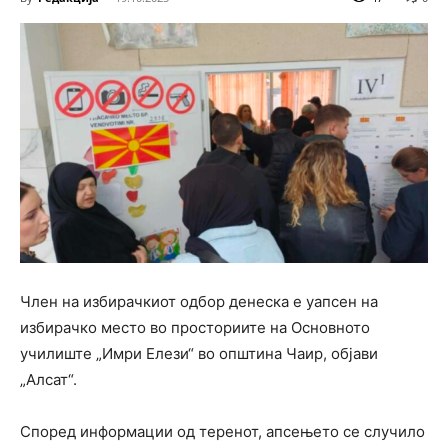
Член на избирачкиот одбор денеска е уапсен на
избирачко место во просториите на Основното
училиште „Имри Елези“ во општина Чаир, објави
„Алсат“.
Според информации од теренот, апсењето се случило