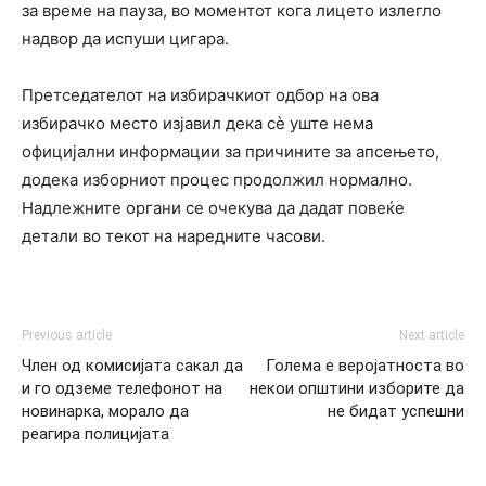
за време на пауза, во моментот кога лицето излегло
надвор да испуши цигара.
Претседателот на избирачкиот одбор на ова
избирачко место изјавил дека сѐ уште нема
официјални информации за причините за апсењето,
додека изборниот процес продолжил нормално.
Надлежните органи се очекува да дадат повеќе
детали во текот на наредните часови.
Previous article
Next article
Член од комисијата сакал да
Голема е веројатноста во
и го одземе телефонот на
некои општини изборите да
новинарка, морало да
не бидат успешни
реагира полицијата