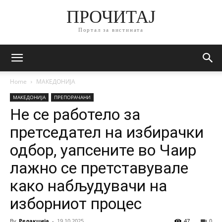
ПРОЧИТАЈ
Портал за вистината
Home
МАКЕДОНИЈА
МАКЕДОНИЈА
ПРЕПОРАЧАНИ
Не се работело за
претседател на избирачки
одбор, уапсените во Чаир
лажно се претставувале
како набљудувачи на
изборниот процес
By
Редакција
-
19.10.2025
47
0