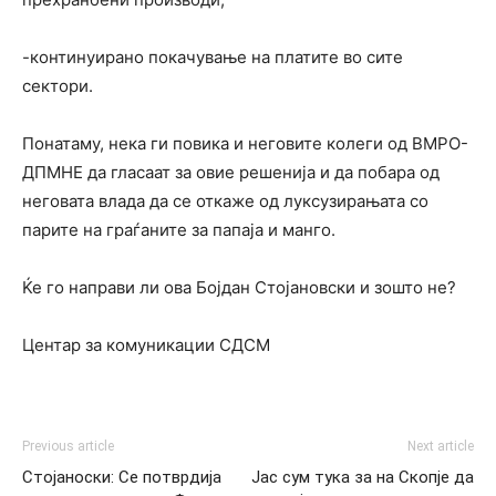
-континуирано покачување на платите во сите
сектори.
Понатаму, нека ги повика и неговите колеги од ВМРО-
ДПМНЕ да гласаат за овие решенија и да побара од
неговата влада да се откаже од луксузирањата со
парите на граѓаните за папаја и манго.
Ќе го направи ли ова Бојдан Стојановски и зошто не?
Центар за комуникации СДСМ
Previous article
Next article
Стојаноски: Се потврдија
Јас сум тука за на Скопје да