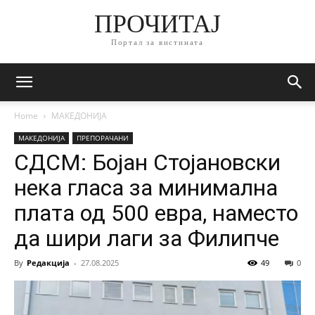
ПРОЧИТАЈ
Портал за вистината
Home
МАКЕДОНИЈА
МАКЕДОНИЈА
ПРЕПОРАЧАНИ
СДСМ: Бојан Стојановски
нека гласа за минимална
плата од 500 евра, наместо
да шири лаги за Филипче
By
Редакција
-
27.08.2025
49
0