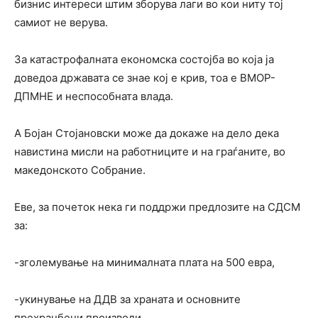
бизнис интереси штим зборува лаги во кои ниту тој
самиот не верува.
За катастрофалната економска состојба во која ја
доведоа државата се знае кој е крив, тоа е ВМОР-
ДПМНЕ и неспособната влада.
А Бојан Стојановски може да докаже на дело дека
навистина мисли на работниците и на граѓаните, во
македонското Собрание.
Еве, за почеток нека ги поддржи предлозите на СДСМ
за:
-зголемување на минималната плата на 500 евра,
-укинување на ДДВ за храната и основните
прехранбени производи,