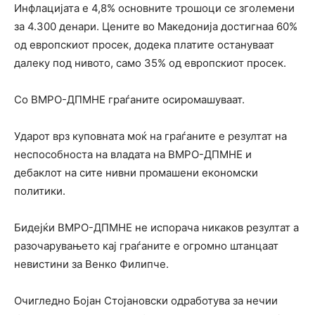
Инфлацијата е 4,8% основните трошоци се зголемени
за 4.300 денари. Цените во Македонија достигнаа 60%
од европскиот просек, додека платите остануваат
далеку под нивото, само 35% од европскиот просек.
Со ВМРО-ДПМНЕ граѓаните осиромашуваат.
Ударот врз куповната моќ на граѓаните е резултат на
неспособноста на владата на ВМРО-ДПМНЕ и
дебаклот на сите нивни промашени економски
политики.
Бидејќи ВМРО-ДПМНЕ не испорача никаков резултат а
разочарувањето кај граѓаните е огромно штанцаат
невистини за Венко Филипче.
Очигледно Бојан Стојановски одработува за нечии