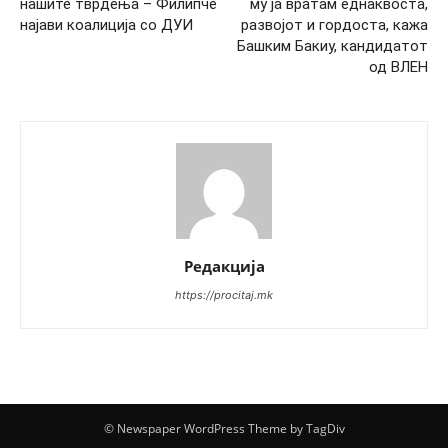
нашите тврдења – Филипче
му ја вратам еднаквоста,
најави коалиција со ДУИ
развојот и гордоста, кажа
Башким Бакиу, кандидатот
од ВЛЕН
Редакција
https://procitaj.mk
© Newspaper WordPress Theme by TagDiv