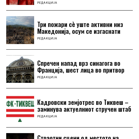
РЕДАКЦИЈА
Три пожари сè уште активни низ
Македонија, осум се изгаснати
РЕДАКЦИЈА
Спречен напад врз синагога во
Франција, шест лица во притвор
РЕДАКЦИЈА
Кадровски земјотрес во Тиквеш –
заминува актуелниот стручен штаб
РЕДАКЦИЈА
Страотни сцени од местото на