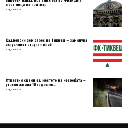
шест лица во притвор
РЕДАКЦИЈА
Кадровски земјотрес во Тиквеш – заминува
актуелниот стручен штаб
РЕДАКЦИЈА
Страотни сцени од местото на несреќатa –
утрово загина 19 годишно...
РЕДАКЦИЈА