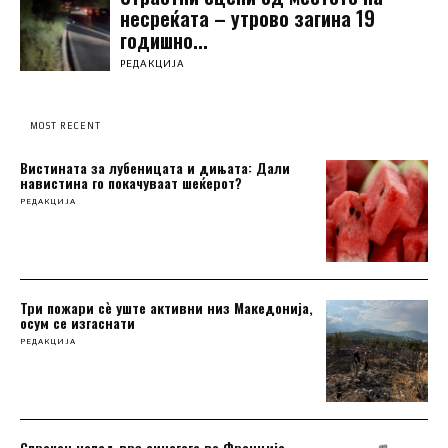
несреќатa – утрово загина 19
годишно...
РЕДАКЦИЈА
MOST RECENT
Вистината за лубеницата и дињата: Дали
навистина го покачуваат шеќерот?
РЕДАКЦИЈА
Три пожари сè уште активни низ Македонија,
осум се изгаснати
РЕДАКЦИЈА
Спречен напад врз синагога во Франција,