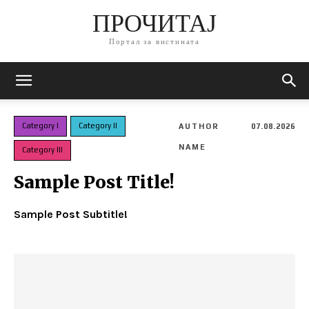
ПРОЧИТАЈ
Портал за вистината
Category I
Category II
AUTHOR
07.08.2026
NAME
Category III
Sample Post Title!
Sample Post Subtitle!