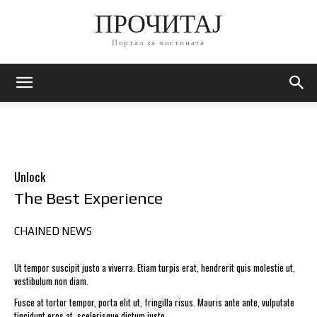
ПРОЧИТАЈ
Портал за вистината
Unlock
The Best Experience
CHAINED NEWS
Ut tempor suscipit justo a viverra. Etiam turpis erat, hendrerit quis molestie ut,
vestibulum non diam.
Fusce at tortor tempor, porta elit ut, fringilla risus. Mauris ante ante, vulputate
tincidunt eros at, scelerisque dictum justo.