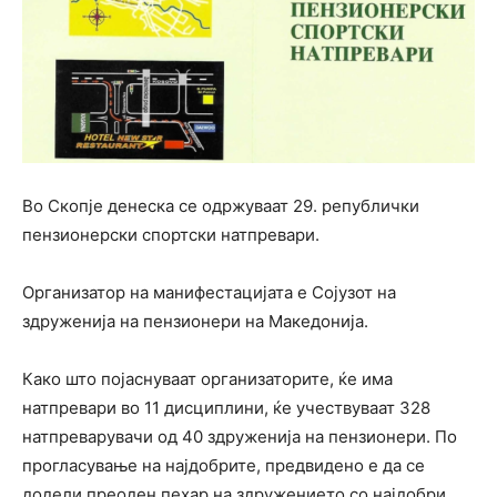
Во Скопје денеска се одржуваат 29. републички
пензионерски спортски натпревари.
Организатор на манифестацијата е Сојузот на
здруженија на пензионери на Македонија.
Како што појаснуваат организаторите, ќе има
натпревари во 11 дисциплини, ќе учествуваат 328
натпреварувачи од 40 здруженија на пензионери. По
прогласување на најдобрите, предвидено е да се
додели преоден пехар на здружението со најдобри