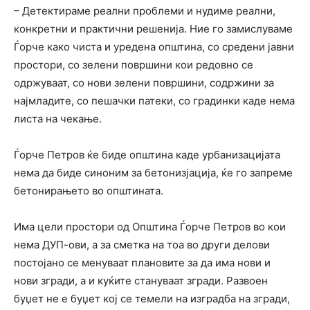
– Детектираме реални проблеми и нудиме реални,
конкретни и практични решенија. Ние го замислуваме
Ѓорче како чиста и уредена општина, со средени јавни
простори, со зелени површини кои редовно се
одржуваат, со нови зелени површини, содржини за
најмладите, со пешачки патеки, со градинки каде нема
листа на чекање.
Ѓорче Петров ќе биде општина каде урбанизацијата
нема да биде синоним за бетонизјација, ќе го запреме
бетонирањето во општината.
Има цели простори од Општина Ѓорче Петров во кои
нема ДУП-ови, а за сметка на тоа во други делови
постојано се менуваат плановите за да има нови и
нови згради, а и куќите стануваат згради. Развоен
буџет не е буџет кој се темели на изградба на згради,