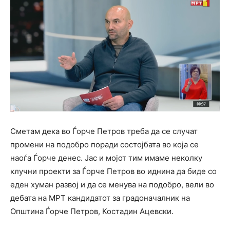
Сметам дека во Ѓорче Петров треба да се случат
промени на подобро поради состојбата во која се
наоѓа Ѓорче денес. Јас и мојот тим имаме неколку
клучни проекти за Ѓорче Петров во иднина да биде со
еден хуман развој и да се менува на подобро, вели во
дебата на МРТ кандидатот за градоначалник на
Општина Ѓорче Петров, Костадин Ацевски.