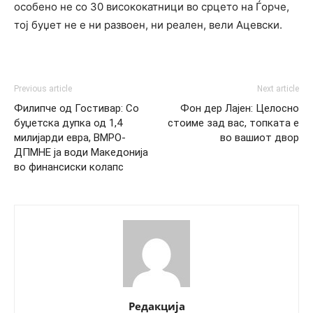
особено не со 30 висококатници во срцето на Ѓорче,
тој буџет не е ни развоен, ни реален, вели Ацевски.
Previous article
Next article
Филипче од Гостивар: Со
Фон дер Лајен: Целосно
буџетска дупка од 1,4
стоиме зад вас, топката е
милијарди евра, ВМРО-
во вашиот двор
ДПМНЕ ја води Македонија
во финансиски колапс
Редакција