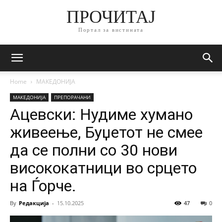
ПРОЧИТАЈ
Портал за вистината
Home
МАКЕДОНИЈА
МАКЕДОНИЈА
ПРЕПОРАЧАНИ
Ацевски: Нудиме хумано
живеење, Буџетот не смее
да се полни со 30 нови
висококатници во срцето
на Ѓорче.
By
Редакција
-
15.10.2025
47
0