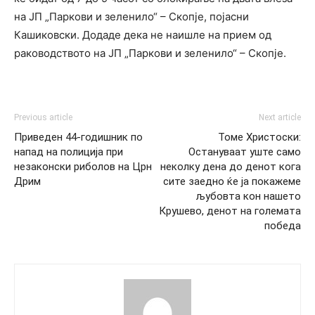
на ЈП „Паркови и зеленило“ – Скопје, појасни
Кашиковски. Додаде дека не наишле на прием од
раководството на ЈП „Паркови и зеленило“ – Скопје.
Previous article
Next article
Приведен 44-годишник по
Томе Христоски:
напад на полиција при
Остануваат уште само
незаконски риболов на Црн
неколку дена до денот кога
Дрим
сите заедно ќе ја покажеме
љубовта кон нашето
Крушево, денот на големата
победа