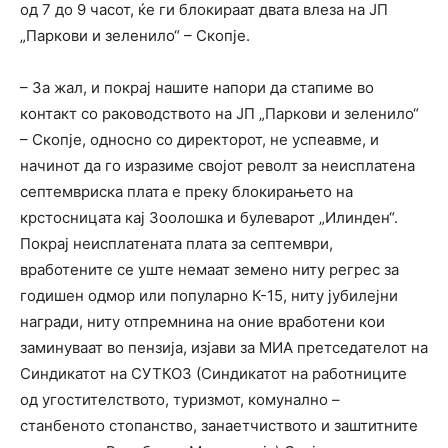
од 7 до 9 часот, ќе ги блокираат двата влеза на ЈП
„Паркови и зеленило“ – Скопје.
– За жал, и покрај нашите напори да стапиме во
контакт со раководството на ЈП „Паркови и зеленило“
– Скопје, односно со директорот, не успеавме, и
начинот да го изразиме својот револт за неисплатена
септемвриска плата е преку блокирањето на
крстосницата кај Зоолошка и булеварот „Илинден“.
Покрај неисплатената плата за септември,
вработените се уште немаат земено ниту регрес за
годишен одмор или популарно К-15, ниту јубилејни
награди, ниту отпремнина на оние вработени кои
заминуваат во пензија, изјави за МИА претседателот на
Синдикатот на СУТКОЗ (Синдикатот на работниците
од угостителството, туризмот, комунално –
станбеното стопанство, занаетчиството и заштитните