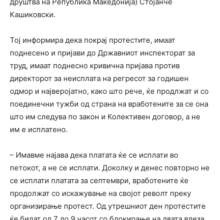
друштва на Република Македонија) Стојанче
Кашиковски.
Тој информира дека покрај протестите, имаат
поднесено и пријави до Државниот инспекторат за
труд, имаат поднесно кривична пријава против
директорот за неисплата на регресот за годишен
одмор и најверојатно, како што рече, ќе продлжат и со
поединечни тужби од страна на вработените за се она
што им следува по закон и Колективен договор, а не
им е исплатено.
– Имавме најава дека платата ќе се исплати во
петокот, а не се исплати. Доколку и денес повторно не
се исплати платата за септември, вработените ќе
продолжат со искажување на својот револт преку
организирање протест. Од утрешниот ден протестите
ќе бидат од 7 до 9 часот со блокирање на двата влеза