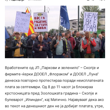
Вработените од ЈП „Паркови и зеленило“ – Скопје и
фирмите-ќерки ДООЕЛ „Флораком“ и ДООЕЛ „Луна“
денеска повторно протестираа поради неисплатената
плата за септември. Од 8 до 11 часот ја блокираа
крстосницата пред Зоолошката градина – Скопје и
булеварот „Илинден“, кај Матично. Најавуваат дека ако
во текот на денешниот ден не ја добијат платата, утре,