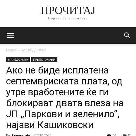
ПРОЧИТАЈ
Портал за вистината
Home
МАКЕДОНИЈА
МАКЕДОНИЈА
ПРЕПОРАЧАНИ
Ако не биде исплатена
септемвриската плата, од
утре вработените ќе ги
блокираат двата влеза на
ЈП „Паркови и зеленило“,
најави Кашиковски
By
Редакција
-
27.10.2025
46
0