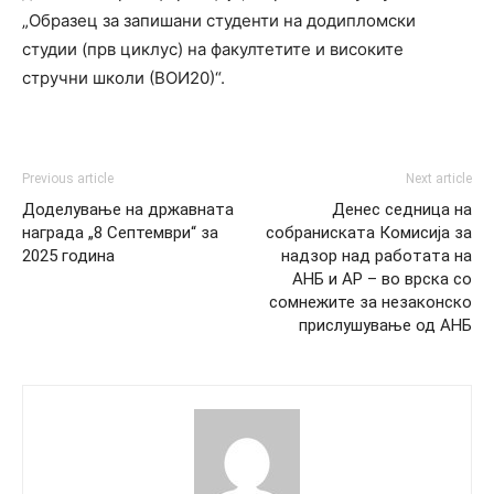
„Образец за запишани студенти на додипломски
студии (прв циклус) на факултетите и високите
стручни школи (ВОИ20)“.
Previous article
Next article
Доделување на државната
Денес седница на
награда „8 Септември“ за
собраниската Комисија за
2025 година
надзор над работата на
АНБ и АР – во врска со
сомнежите за незаконско
прислушување од АНБ