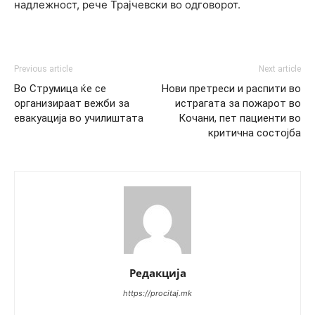
надлежност, рече Трајчевски во одговорот.
Previous article
Next article
Во Струмица ќе се
Нови претреси и распити во
организираат вежби за
истрагата за пожарот во
евакуација во училиштата
Кочани, пет пациенти во
критична состојба
Редакција
https://procitaj.mk