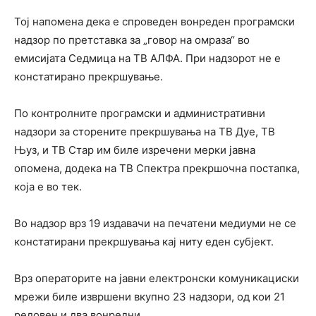
Тој напомена дека е спроведен вонреден програмски
надзор по претставка за „говор на омраза“ во
емисијата Седмица на ТВ АЛФА. При надзорот не е
констатирано прекршување.
По контролните програмски и административни
надзори за сторените прекршувања на ТВ Дуе, ТВ
Њуз, и ТВ Стар им биле изречени мерки јавна
опомена, додека на ТВ Спектра прекршочна постапка,
која е во тек.
Во надзор врз 19 издавачи на печатени медиуми не се
констатирани прекршувања кај ниту еден субјект.
Врз операторите на јавни електронски комуникациски
мрежи биле извршени вкупно 23 надзори, од кои 21
редовен и два вонредни.