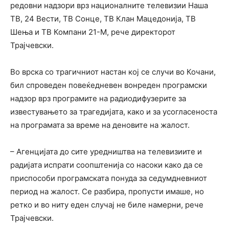
редовни надзори врз националните телевизии Наша
ТВ, 24 Вести, ТВ Сонце, ТВ Клан Мацедонија, ТВ
Шења и ТВ Компани 21-М, рече директорот
Трајчевски.
Во врска со трагичниот настан кој се случи во Кочани,
бил спроведен повеќедневен вонреден програмски
надзор врз програмите на радиодифузерите за
известувањето за трагедијата, како и за усогласеноста
на програмата за време на деновите на жалост.
– Агенцијата до сите уредништва на телевизиите и
радијата испрати соопштенија со насоки како да се
приспособи програмската понуда за седумдневниот
период на жалост. Се разбира, пропусти имаше, но
ретко и во ниту еден случај не биле намерни, рече
Трајчевски.