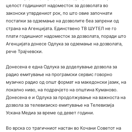
целост годишниот надоместок за дозволата во
законски утврдениот рок, по што овие започнати
постапки за одземање на дозволите беа запрени од
страна на Агенцијата. Единствено ТВ ШУТЕЛ не го
плати годишниот надоместок за дозволата, поради што
Агенцијата донесе Одлука за одземање на дозволата,
рече Трајчевски.
Донесена е една Одлука за доделување дозвола за
радио емитување на програмски сервис говорно
музичко радио од општ формат на македонски јазик, на
локално ниво, на подрачјето на општина Куманово.
Донесена е и Одлука за продолжување на важноста на
дозвола за телевизиско емитување на Телевизија
Ускана Медиа за време од девет години.
Во врска со трагичниот настан во Кочани Советот на