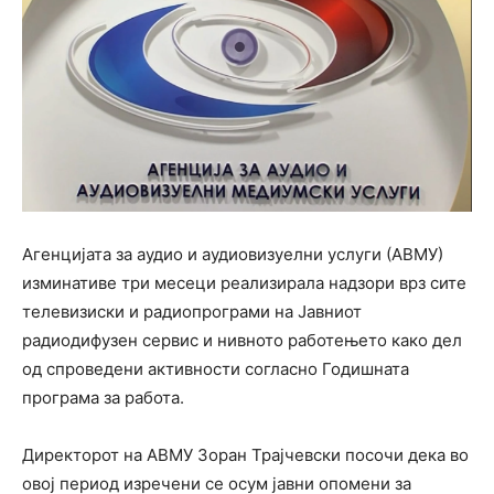
Агенцијата за аудио и аудиовизуелни услуги (АВМУ)
изминативе три месеци реализирала надзори врз сите
телевизиски и радиопрограми на Јавниот
радиодифузен сервис и нивното работењето како дел
од спроведени активности согласно Годишната
програма за работа.
Директорот на АВМУ Зоран Трајчевски посочи дека во
овој период изречени се осум јавни опомени за