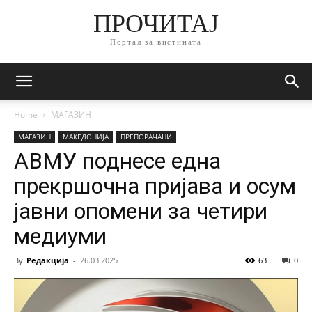
ПРОЧИТАЈ
Портал за вистината
Home
МАГАЗИН
МАГАЗИН
МАКЕДОНИЈА
ПРЕПОРАЧАНИ
АВМУ поднесе една
прекршочна пријава и осум
јавни опомени за четири
медиуми
By
Редакција
-
26.03.2025
63
0