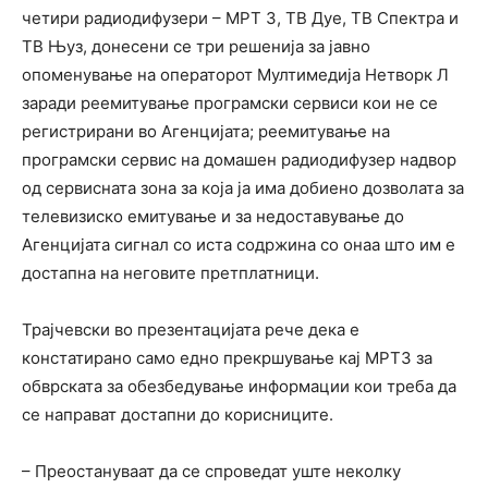
четири радиодифузери – МРТ 3, ТВ Дуе, ТВ Спектра и
ТВ Њуз, донесени се три решенија за јавно
опоменување на операторот Мултимедија Нетворк Л
заради реемитување програмски сервиси кои не се
регистрирани во Агенцијата; реемитување на
програмски сервис на домашен радиодифузер надвор
од сервисната зона за која ја има добиено дозволата за
телевизиско емитување и за недоставување до
Агенцијата сигнал со иста содржина со онаа што им е
достапна на неговите претплатници.
Трајчевски во презентацијата рече дека е
констатирано само едно прекршување кај МРТ3 за
обврската за обезбедување информации кои треба да
се направат достапни до корисниците.
– Преостануваат да се спроведат уште неколку