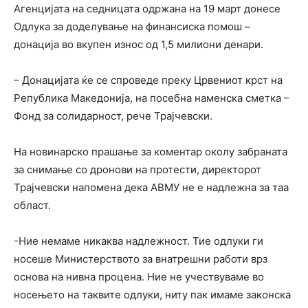
Агенцијата на седницата одржана на 19 март донесе
Одлука за доделување на финансиска помош –
донација во вкупен износ од 1,5 милиони денари.
– Донацијата ќе се спроведе преку Црвениот крст на
Република Македонија, на посебна наменска сметка –
Фонд за солидарност, рече Трајчевски.
На новинарско прашање за коментар околу забраната
за снимање со дронови на протести, директорот
Трајчевски напомена дека АВМУ не е надлежна за таа
област.
-Ние немаме никаква надлежност. Тие одлуки ги
носеше Министерството за внатрешни работи врз
основа на нивна процена. Ние не учествуваме во
носењето на таквите одлуки, ниту пак имаме законска