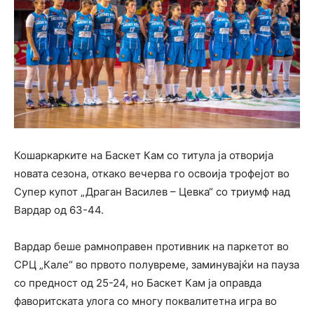
Кошаркарките на Баскет Кам со титула ја отворија
новата сезона, откако вечерва го освоија трофејот во
Супер купот „Драган Василев – Цевка“ со триумф над
Вардар од 63-44.
Вардар беше рамноправен противник на паркетот во
СРЦ „Кале“ во првото полувреме, заминувајќи на пауза
со предност од 25-24, но Баскет Кам ја оправда
фаворитската улога со многу поквалитетна игра во