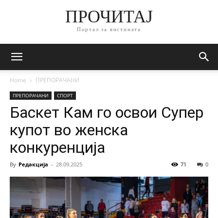
ПРОЧИТАЈ
Портал за вистината
Home
ПРЕПОРАЧАНИ
ПРЕПОРАЧАНИ
СПОРТ
Баскет Кам го освои Супер
купот во женска
конкуренција
By
Редакција
-
28.09.2025
71
0