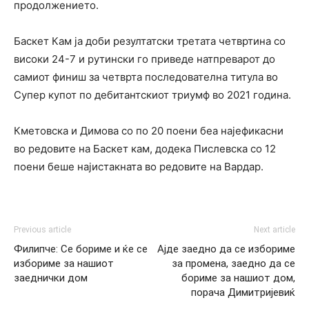
продолжението.
Баскет Кам ја доби резултатски третата четвртина со
високи 24-7 и рутински го приведе натпреварот до
самиот финиш за четврта последователна титула во
Супер купот по дебитантскиот триумф во 2021 година.
Кметовска и Димова со по 20 поени беа најефикасни
во редовите на Баскет кам, додека Пислевска со 12
поени беше најистакната во редовите на Вардар.
Previous article
Next article
Филипче: Се бориме и ќе се
Ајде заедно да се избориме
избориме за нашиот
за промена, заедно да се
заеднички дом
бориме за нашиот дом,
порача Димитријевиќ