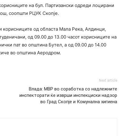
 корисниците на бул. Партизански одреди лоцирани
пош, соопшти РЦУК Скопје.
т и корисниците од областа Мала Река, Алдинци,
уденичани, од 09.00 до 13.00 часот корисниците на
нички пат во општина Бутел, а од 09.00 до 14.00
сиче во општина Аеродром.
Next article
Влада: МВР во соработка со надлежните
инспекторати ќе изврши инспекциски надзор
во Град Скопје и Комунална хигиена