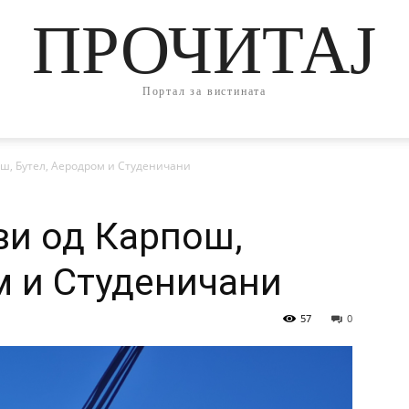
ПРОЧИТАЈ
Портал за вистината
ош, Бутел, Аеродром и Студеничани
ви од Карпош,
м и Студеничани
57
0