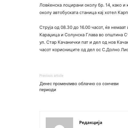
Ловќенска лоцирани околу бр. 14, како и
околу автобуската станица кај хотел Кар
Струја од 08.30 до 16.00 часот, ќе немаа
Караџица и Солунска Глава во општина Ст
ул. Стар Качанички пат и дел од нов Кача
часот корисниците од дел ос С.Долно Ли
Previous article
Денес променливо облачно со сончеви
периоди
Редакција