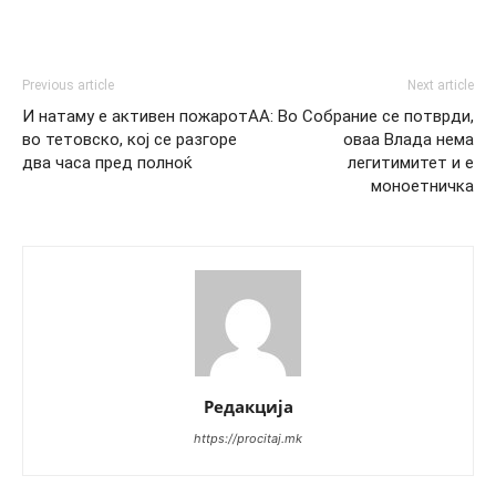
Previous article
Next article
И натаму е активен пожарот
AA: Во Собрание се потврди,
во тетовско, кој се разгоре
оваа Влада нема
два часа пред полноќ
легитимитет и е
моноетничка
Редакција
https://procitaj.mk