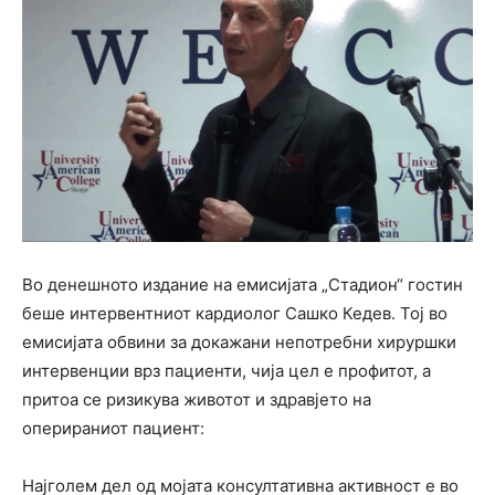
Во денешното издание на емисијата „Стадион“ гостин
беше интервентниот кардиолог Сашко Кедев. Тој во
емисијата обвини за докажани непотребни хируршки
интервенции врз пациенти, чија цел е профитот, а
притоа се ризикува животот и здравјето на
оперираниот пациент:
Најголем дел од мојата консултативна активност е во