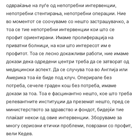
одвраќање на луѓе од непотребни интервенции,
непотребни стентирања, непотребни операции. Ние
во моментот се соочуваме со нешто застрашувачко, а
тоа се тие непотребни интервенции кои што се
профит ориентирани. Имаме пролиферација на
приватни болници, на кои што интересот им е
профитот. Тоа се лесно докажливи работи, ние имаме
докази дека одредени центри треба да се затворат од
медицински аспект. Да се случува тоа во Англија или
Америка тоа ќе биде под клуч. Оперирале без
потреба, сечеле граден кош без потреба, имаме
докази за тоа. Тоа е фасцинантно нешто, кое што треба
релевантните институции да преземат нешто, пред се
министерството за здравство и фондот, бидејќи тие
плаќаат некои од овие интервенции. Зборуваме за
многу сериозни етички проблеми, поврзани со профит,
вели Кедев.