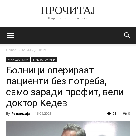
ПРОЧИТАЈ
Портал за вистината
Home
МАКЕДОНИЈА
МАКЕДОНИЈА
ПРЕПОРАЧАНИ
Болници оперираат
пациенти без потреба,
само заради профит, вели
доктор Кедев
By
Редакција
-
16.08.2025
71
0