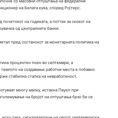
започне со масовни отпуштања на федерални
нкционер на Белата куќа, според Ројтерс.
 почетокот на годината, а поттик за скокот на
рувачка од централните банки.
метал пред состанокот за монетарната политика на
тина процентен поен во септември, а
 темпото на создавање работни места е побавно
држи стабилна стапка на невработеност.
отуваат многу малку, истакна Пауел при
 зголемување на бројот на отпуштања брзо би се
 исто така, сигнализираше на својот септемвриски