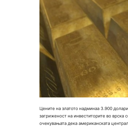
Цените на златото надминаа 3.900 долари
загриженост на инвеститорите во врска с
очекувањата дека американската централ