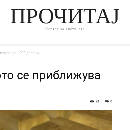
ПРОЧИТАЈ
Портал за вистината
ижува до 4.000 долари
ото се приближува
и
93
0