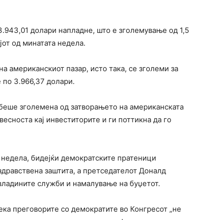
3.943,01 долари напладне, што е зголемување од 1,5
јот од минатата недела.
на американскиот пазар, исто така, се зголеми за
 по 3.966,37 долари.
 беше зголемена од затворањето на американската
весноста кај инвеститорите и ги поттикна да го
а недела, бидејќи демократските пратеници
 здравствена заштита, а претседателот Доналд
 владините служби и намалување на буџетот.
ка преговорите со демократите во Конгресот „не