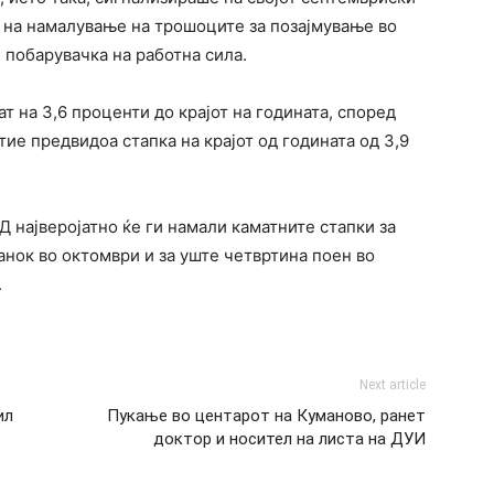
о на намалување на трошоците за позајмување во
 побарувачка на работна сила.
т на 3,6 проценти до крајот на годината, според
 тие предвидоа стапка на крајот од годината од 3,9
 најверојатно ќе ги намали каматните стапки за
анок во октомври и за уште четвртина поен во
.
Next article
ил
Пукање во центарот на Куманово, ранет
доктор и носител на листа на ДУИ