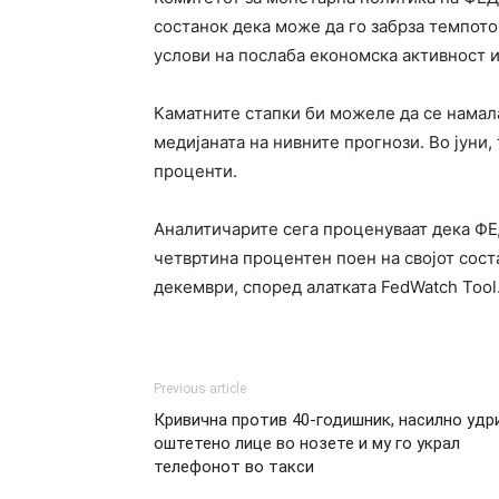
состанок дека може да го забрза темпот
услови на послаба економска активност и
Каматните стапки би можеле да се намала
медијаната на нивните прогнози. Во јуни,
проценти.
Аналитичарите сега проценуваат дека ФЕД
четвртина процентен поен на својот сост
декември, според алатката FedWatch Tool
Previous article
Кривична против 40-годишник, насилно удр
оштетено лице во нозете и му го украл
телефонот во такси