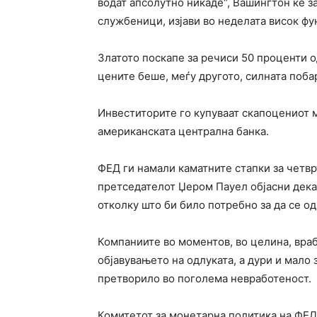
водат апсолутно никаде“, Вашингтон ќе 
службеници, изјави во неделата висок фу
Златото поскапе за речиси 50 проценти од
цените беше, меѓу другото, силната поба
Инвеститорите го купуваат скапоцениот 
американската централна банка.
ФЕД ги намали каматните стапки за четвр
претседателот Џером Пауел објасни дека
отколку што би било потребно за да се о
Компаниите во моментов, во целина, враб
објавувањето на одлуката, а дури и мало
претворило во поголема невработеност.
Комитетот за монетарна политика на ФЕД,