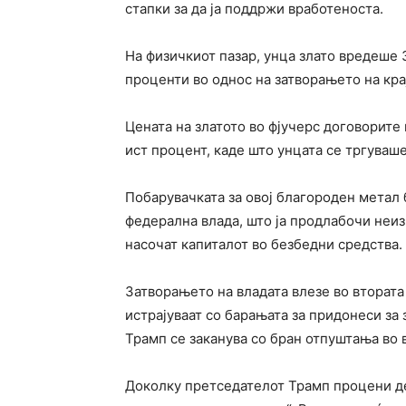
стапки за да ја поддржи вработеноста.
На физичкиот пазар, унца злато вредеше 
проценти во однос на затворањето на кра
Цената на златото во фјучерс договорите 
ист процент, каде што унцата се тргуваше
Побарувачката за овој благороден метал
федерална влада, што ја продлабочи неиз
насочат капиталот во безбедни средства.
Затворањето на владата влезе во вторат
истрајуваат со барањата за придонеси за
Трамп се заканува со бран отпуштања во
Доколку претседателот Трамп процени де