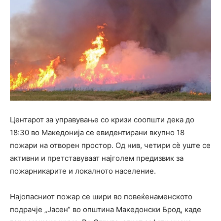
Центарот за управување со кризи соопшти дека до
18:30 во Македонија се евидентирани вкупно 18
пожари на отворен простор. Од нив, четири сè уште се
активни и претставуваат најголем предизвик за
пожарникарите и локалното население.
Најопасниот пожар се шири во повеќенаменското
подрачје „Јасен“ во општина Македонски Брод, каде