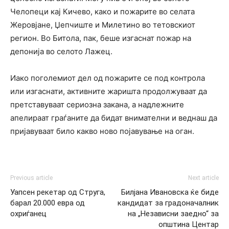
Челопеци кај Кичево, како и пожарите во селата
Жеровјане, Џепчиште и Милетино во тетовскиот
регион. Во Битола, пак, беше изгаснат пожар на
депонија во селото Лажец.
Иако поголемиот дел од пожарите се под контрола
или изгаснати, активните жаришта продолжуваат да
претставуваат сериозна закана, а надлежните
апелираат граѓаните да бидат внимателни и веднаш да
пријавуваат било какво ново појавување на оган.
Previous article
Next article
Уапсен рекетар од Струга,
Билјана Ивановска ќе биде
барал 20.000 евра од
кандидат за градоначалник
охриѓанец
на „Независни заедно“ за
општина Центар