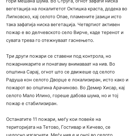
гори мешана шума. Во Струга, огнот зафати ниска
вегетација на локалитетот Октишка краста, додека во
Липковско, кај селото Опае, пламените јазици исто
така зафатија ниска вегетација. Четвртиот активен
пожар е во делчевското село Вирче, каде теренот и
сувата трева го отежнуваат гаснењето.
Три други пожари се ставени под контрола, но
пожарникарите и понатаму внимаваат на нив. Во
општина Сарај, огнот што се движеше од селото
Радуша кон селото Дворце е локализиран, исто како и
пожарот во општина Арачиново. Во Демир Хисар, кај
селото Мало Илино, гореше дабова шума, но и тој
пожар е стабилизиран.
Останатите 11 пожари, меѓу кои повеќе на
територијата на Тетово, Гостивар и Кичево, се
целосно изгаснати. Меѓу нив е и оној во селото