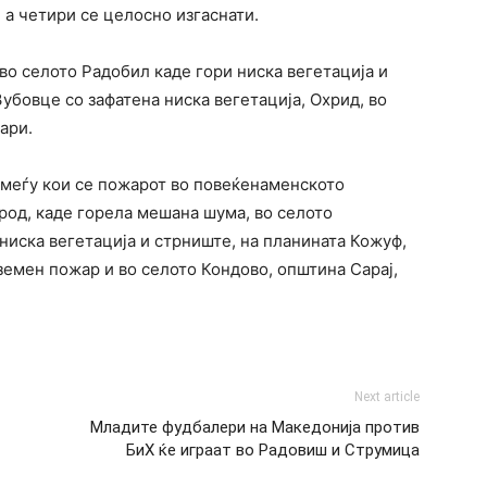
 а четири се целосно изгаснати.
во селото Радобил каде гори ниска вегетација и
убовце со зафатена ниска вегетација, Охрид, во
ари.
 меѓу кои се пожарот во повеќенаменското
род, каде горела мешана шума, во селото
ниска вегетација и стрниште, на планината Кожуф,
иземен пожар и во селото Кондово, општина Сарај,
Next article
Младите фудбалери на Македонија против
БиХ ќе играат во Радовиш и Струмица