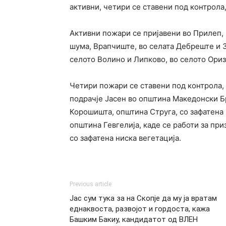
активни, четири се ставени под контрола,
Активни пожари се пријавени во Прилеп, 
шума, Врапчиште, во селата Дебреште и З
селото Волино и Липково, во селото Ориз
Четири пожари се ставени под контрола,
подрачје Јасен во општина Македонски Б
Корошишта, општина Струга, со зафатена 
општина Гевгелија, каде се работи за пр
со зафатена ниска вегетација.
Previous article
Јас сум тука за на Скопје да му ја вратам
еднаквоста, развојот и гордоста, кажа
Башким Бакиу, кандидатот од ВЛЕН