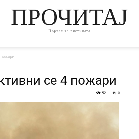
ПРОЧИТАЈ
Портал за вистината
4 пожари
ктивни се 4 пожари
52
0