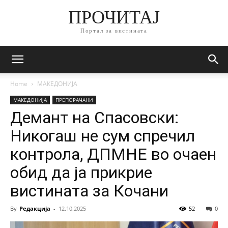
ПРОЧИТАЈ
Портал за вистината
Home
МАКЕДОНИЈА
МАКЕДОНИЈА
ПРЕПОРАЧАНИ
Демант на Спасовски:
Никогаш не сум спречил
контрола, ДПМНЕ во очаен
обид да ја прикрие
вистината за Кочани
By
Редакција
-
12.10.2025
52
0