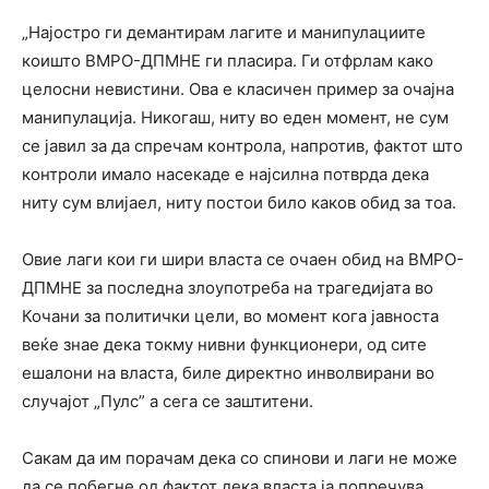
„Најостро ги демантирам лагите и манипулациите
коишто ВМРО-ДПМНЕ ги пласира. Ги отфрлам како
целосни невистини. Ова е класичен пример за очајна
манипулација. Никогаш, ниту во еден момент, не сум
се јавил за да спречам контрола, напротив, фактот што
контроли имало насекаде е најсилна потврда дека
ниту сум влијаел, ниту постои било каков обид за тоа.
Овие лаги кои ги шири власта се очаен обид на ВМРО-
ДПМНЕ за последна злоупотреба на трагедијата во
Кочани за политички цели, во момент кога јавноста
веќе знае дека токму нивни функционери, од сите
ешалони на власта, биле директно инволвирани во
случајот „Пулс” а сега се заштитени.
Сакам да им порачам дека со спинови и лаги не може
да се побегне од фактот дека власта ја попречува