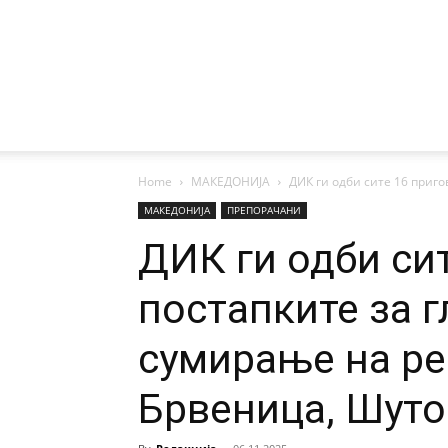
Home
МАКЕДОНИЈА
ДИК ги одби сите 16 пригов
МАКЕДОНИЈА
ПРЕПОРАЧАНИ
ДИК ги одби си
постапките за г
сумирање на ре
Брвеница, Шуто