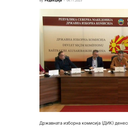
By
Редакција
-
06.11.2025
Државната изборна комисија (ДИК) денеск