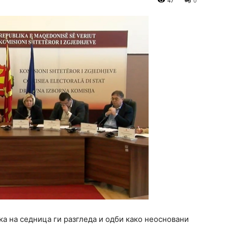
47
0
а на седница ги разгледа и одби како неосновани