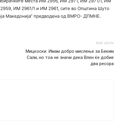
збирачките места ИМ 2956, ИМ 2971, ИМ 2971/1, ИМ
 2959, ИМ 2961/1 и ИМ 2961, сите во Општина Шуто
воја Македонија“ предводена од ВМРО- ДПМНЕ.
Next article
Мицкоски: Имам добро мислење за Беким
Сали, но тоа не значи дека Влен ќе добие
два ресора