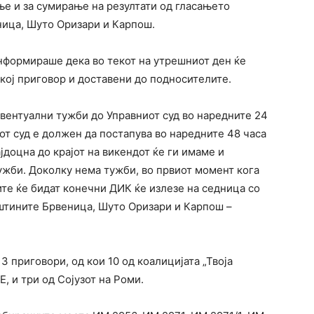
ање и за сумирање на резултати од гласањето
ница, Шуто Оризари и Карпош.
нформираше дека во текот на утрешниот ден ќе
кој приговор и доставени до подносителите.
евентуални тужби до Управниот суд во наредните 24
иот суд е должен да постапува во наредните 48 часа
јдоцна до крајот на викендот ќе ги имаме и
ужби. Доколку нема тужби, во првиот момент кога
ите ќе бидат конечни ДИК ќе излезе на седница со
пштините Брвеница, Шуто Оризари и Карпош –
 приговори, од кои 10 од коалицијата „Твоја
 и три од Сојузот на Роми.