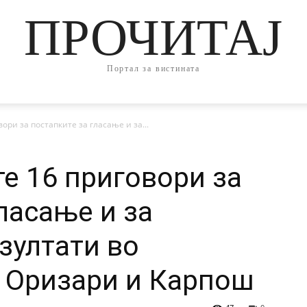
ПРОЧИТАЈ
Портал за вистината
ори за постапките за гласање и за...
те 16 приговори за
ласање и за
зултати во
 Оризари и Карпош