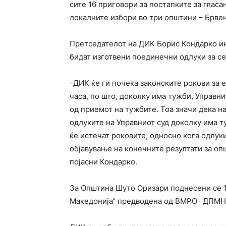
сите 16 приговори за постапките за глас
локалните избори во три општини – Брве
Претседателот на ДИК Борис Кондарко и
бидат изготвени поединечни одлуки за се
-ДИК ќе ги почека законските рокови за 
часа, по што, доколку има тужби, Управн
од приемот на тужбите. Тоа значи дека на
одлуките на Управниот суд доколку има т
ќе истечат роковите, односно кога одлук
објавување на конечните резултати за о
појасни Кондарко.
За Општина Шуто Оризари поднесени се 13
Македонија“ предводена од ВМРО- ДПМНЕ,