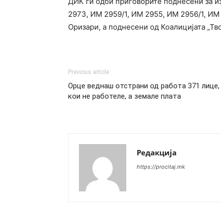
ДИК ги одби приговорите поднесени за и
2973, ИМ 2959/1, ИМ 2955, ИМ 2956/1, ИМ
Оризари, а поднесени од Коалицијата „Т
Previous article
Орце веднаш отстрани од работа 371 лице,
кои не работеле, а земале плата
Редакција
https://procitaj.mk