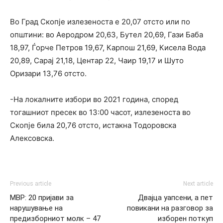
Во Град Скопје излезеноста е 20,07 отсто или по
општини: во Аеродром 20,63, Бутел 20,69, Гази Баба
18,97, Ѓорче Петров 19,67, Карпош 21,69, Кисела Вода
20,89, Сарај 21,18, Центар 22, Чаир 19,17 и Шуто
Оризари 13,76 отсто.
-На локалните избори во 2021 година, според
тогашниот пресек во 13:00 часот, излезеноста во
Скопје била 20,76 отсто, истакна Тодоровска
Алексовска.
Previous article
Next article
МВР: 20 пријави за
Двајца уапсени, а пет
нарушување на
повикани на разговор за
предизборниот молк – 47
изборен поткуп