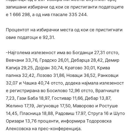
запишани избирачи од кои се пристиганти податоците
е 1 666 298, а од нив гласале 335 244.
Процентот на избирачки места од кои се пристигнати
овие податоци е 92,31.
-Најголема излезеност има во Богданци 27,31 отсто,
Вевчани 33,76, Градско 26,01, Дебарца 28,42, Демир
Капија 29,25, Дојран 30,74, Кратово 30,01, Крива
палнка 32,42, Лозово 31,86, Новаци 36,52, Ранковци
32,07 и Чашка 40,74 отсто, додека најмала излезеност
е регистрирана во Босилово 12,96 отсто, Врапчиште
7,23, Гази Баба 18,97, Гостивар 11,66, Дебар 13,87,
Желино 17,19, Јегуновце 17,50, Маворово и Ростуше
14,45, Пласница 18,88, Радовиш 17.97, Струга 16 и Шуто
Оризари 13,76 проценти, информира Тодоровска
Алексовска на прес-конференција.