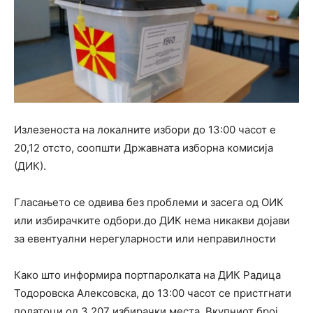
Излезеноста на локалните избори до 13:00 часот е
20,12 отсто, соопшти Државната изборна комисија
(ДИК).
Гласањето се одвива без проблеми и засега од ОИК
или избирачките одбори.до ДИК нема никакви дојави
за евентуални нерегуларности или неправилности
Како што информира портпаролката на ДИК Радица
Тодоровска Алексовска, до 13:00 часот се пристгнати
податоци од 3 207 избирачки места. Вкупниот број