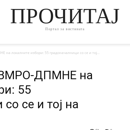
ПРОЧИТАЈ
Портал за вистината
 на локалните избори: 55 градоначалници со се и тој...
 ВМРО-ДПМНЕ на
ри: 55
со се и тој на