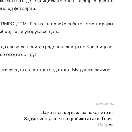
а ситгна и до коалициската Влен – секој кој работи
не од фотелјата.
а ВМРО-ДПМНЕ да вети повеќе работа коментирајќи
збор, ќе ги уверува со дела.
да слави со новите градоначланици на Брвеница и
о овој втор круг.
оски заедно со потпретседателот Муцунски замина
Next article
Лажен поп кој пеел за покојните на
Задушница уапсен на гробиштата во Ѓорче
Петров