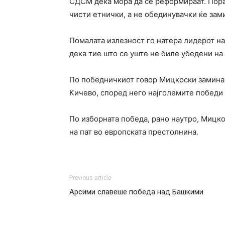
СДСМ дека мора да се реформираат. Порак
чисти етнички, а не обединувачки ќе зами
Помалата излезност го натера лидерот н
дека тие што се уште не биле убедени на 
По победничкиот говор Мицкоски замина 
Кичево, според него најголемите победи в
По изборната победа, рано наутро, Мицк
на пат во европската престолнина.
Previous article
Арсими славеше победа над Башкими