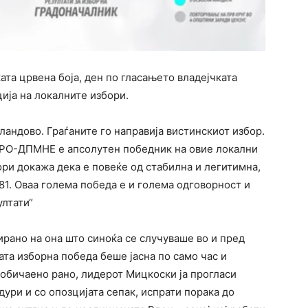
ата црвена боја, ден по гласањето владејчката
ја на локалните избори.
ландово. Граѓаните го направија вистинскиот избор.
МРО-ДПМНЕ е апсолутен победник на овие локални
ори докажа дека е повеќе од стабилна и легитимна,
81. Оваа голема победа е и голема одговорност и
ултати“
ирано на она што синоќа се случуваше во и пред
а изборна победа беше јасна по само час и
вобичаено рано, лидерот Мицкоски ја прогласи
дури и со опозцијата сепак, испрати порака до