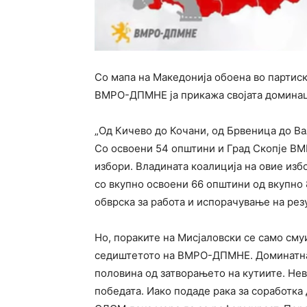
Со мапа на Македонија обоена во партиск
ВМРО-ДПМНЕ ја прикажа својата доминаци
„Од Кичево до Кочани, од Брвеница до Ва
Со освоени 54 општини и Град Скопје В
избори. Владината коалиција на овие изб
со вкупно освоени 66 општини од вкупно 
обврска за работа и испорачување на рез
Но, пораките на Мисјаловски се само сму
седиштетото на ВМРО-ДПМНЕ. Доминатнат
половина од затворањето на кутиите. Не
победата. Иако подаде рака за соработка 