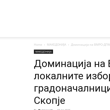
Home
МАКЕДОНИЈА
Доминација на ВМРО-ДПМНЕ
МАКЕДОНИЈА
Доминација на
локалните избо
градоначалници 
Скопје