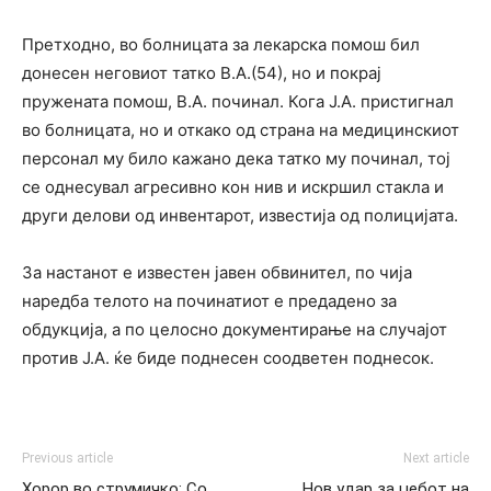
Претходно, во болницата за лекарска помош бил
донесен неговиот татко В.А.(54), но и покрај
пружената помош, В.А. починал. Кога Ј.А. пристигнал
во болницата, но и откако од страна на медицинскиот
персонал му било кажано дека татко му починал, тој
се однесувал агресивно кон нив и искршил стакла и
други делови од инвентарот, известија од полицијата.
За настанот е известен јавен обвинител, по чија
наредба телото на починатиот е предадено за
обдукција, а по целосно документирање на случајот
против Ј.А. ќе биде поднесен соодветен поднесок.
Previous article
Next article
Хорор во струмичко: Со
Нов удар за џебот на