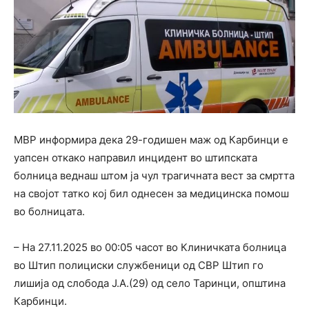
МВР информира дека 29-годишен маж од Карбинци е
уапсен откако направил инцидент во штипската
болница веднаш штом ја чул трагичната вест за смртта
на својот татко кој бил однесен за медицинска помош
во болницата.
– На 27.11.2025 во 00:05 часот во Клиничката болница
во Штип полициски службеници од СВР Штип го
лишија од слобода Ј.А.(29) од село Таринци, општина
Карбинци.