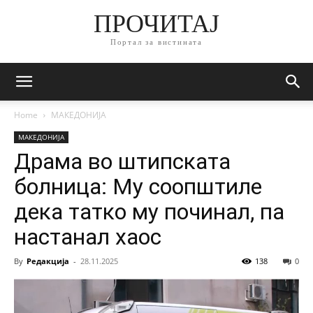
ПРОЧИТАЈ
Портал за вистината
Home
МАКЕДОНИЈА
МАКЕДОНИЈА
Драма во штипската
болница: Му соопштиле
дека татко му починал, па
настанал хаос
By
Редакција
-
28.11.2025
138
0