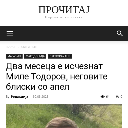
ПРОЧИТАЈ
Портал за вистината
Home
МАГАЗИН
МАГАЗИН
МАКЕДОНИЈА
ПРЕПОРАЧАНИ
Два месеца е исчезнат
Миле Тодоров, неговите
блиски со апел
By
Редакција
-
30.03.2025
64
0