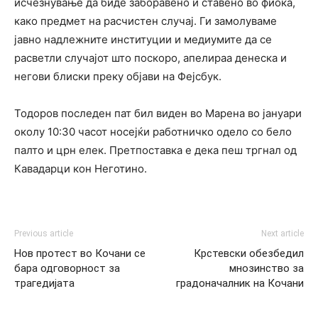
исчезнување да биде заборавено и ставено во фиока,
како предмет на расчистен случај. Ги замолуваме
јавно надлежните институции и медиумите да се
расветли случајот што поскоро, апелираа денеска и
негови блиски преку објави на Фејсбук.
Тодоров последен пат бил виден во Марена во јануари
околу 10:30 часот носејќи работничко одело со бело
палто и црн елек. Претпоставка е дека пеш тргнал од
Кавадарци кон Неготино.
Previous article
Next article
Нов протест во Кочани се
Крстевски обезбедил
бара одговорност за
мнозинство за
трагедијата
градоначалник на Кочани