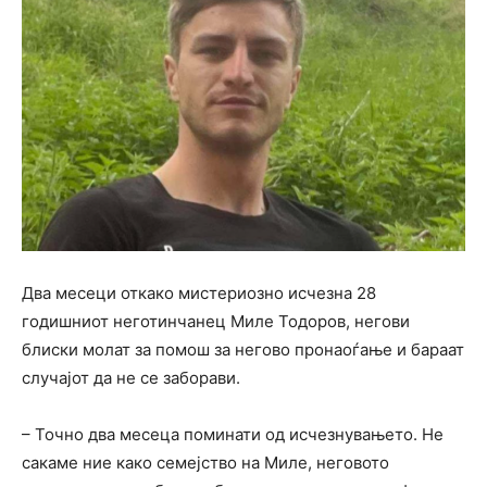
Два месеци откако мистериозно исчезна 28
годишниот неготинчанец Миле Тодоров, негови
блиски молат за помош за негово пронаоѓање и бараат
случајот да не се заборави.
– Точно два месеца поминати од исчезнувањето. Не
сакаме ние како семејство на Миле, неговото