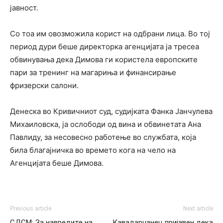
јавност.
Со тоа им овозможила корист на одбрани лица. Во тој
период дури беше директорка агенцијата ја тресеа
обвинувања дека Димова ги користела европските
пари за тренинг на магариња и финансирање
фризерски салони.
Денеска во Кривичниот суд, судијката Фанка Јанчулева
Михаиловска, ја ослободи од вина и обвинетата Ана
Павлиду, за несовесно работење во службата, која
била благајничка во времето кога на чело на
Агенцијата беше Димова.
Previous article
Next article
СДСМ: За навредите на
Кавадарчанец пријавен дека