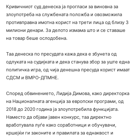
Кривичниот суд денеска ја прогласи за виновна за
злоупотреба на службената положба и овозможила
противправна имотна корист на трети лица од близу 3
милиони денари. За делото измама што и се ставаше
на товар беше ослодобена.
Таа денеска по пресудата кажа дека е збунета од
одлуката на судијката и дека станува збор за уште една
политичка игра, од чија денешна пресуда корист имаат
СДСМ и ВМРО-ДПМНЕ.
Според обвинението, Лидија Димова, како директорка
на Националната агенција за европски програми, од
2018 до 2020 година ја злоупотребила функцијата.
Наместо да објави јавен конкурс, таа директно
вработувала луѓе како соработници и обучувачи,
кршејќи ги законите и правилата за еднаквост и