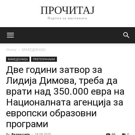
ПРОЧИТАЈ
Портал за вистината
Home
МАКЕДОНИЈА
МАКЕДОНИЈА
ПРЕПОРАЧАНИ
Две години затвор за
Лидија Димова, треба да
врати над 350.000 евра на
Националната агенција за
европски образовни
програми
By
Редакција
-
18.09.2025
66
0