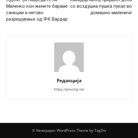
Миленко кон жените бараме
со воздушна пушка пукал во
санкции и негово
домашно милениче
разрешување од ФК Вардар
Редакција
https://procitaj.mk
© Newspaper WordPress Theme by TagDiv