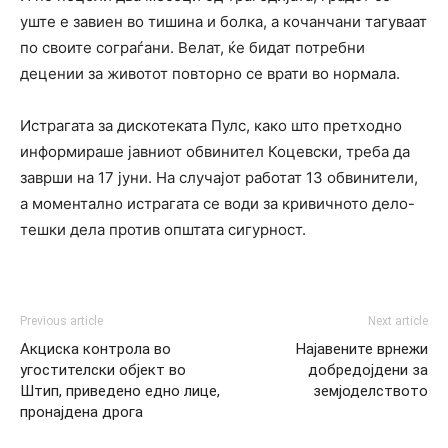
уште е завиен во тишина и болка, а кочанчани тагуваат
по своите сограѓани. Велат, ќе бидат потребни
децении за животот повторно се врати во нормала.
Истрагата за дискотеката Пулс, како што претходно
информираше јавниот обвинител Коцевски, треба да
заврши на 17 јуни. На случајот работат 13 обвинители,
а моментално истрагата се води за кривичното дело-
тешки дела против општата сигурност.
Previous article
Next article
Акциска контрола во
Најавените врнежи
угостителски објект во
добредојдени за
Штип, приведено едно лице,
земјоделството
пронајдена дрога