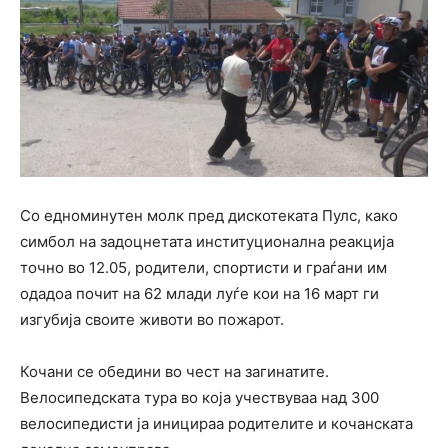
Со едноминутен молк пред дискотеката Пулс, како
симбол на задоцнетата институционална реакција
точно во 12.05, родители, спортисти и граѓани им
одадоа почит на 62 млади луѓе кои на 16 март ги
изгубија своите животи во пожарот.
Кочани се обедини во чест на загинатите.
Велосипедската тура во која учествуваа над 300
велосипедисти ја иницираа родителите и кочанската