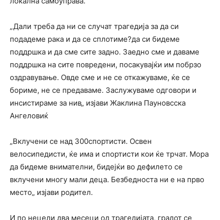
локална самоуправа.
„Дали треба да ни се случат трагедија за да си
подадеме рака и да се сплотиме?да си бидеме
поддршка и да сме сите задно. Заедно сме и даваме
поддршка на сите повредени, посакувајќи им побрзо
оздравување. Овде сме и не се откажуваме, ќе се
бориме, не се предаваме. Заслужуваме одговори и
инсистираме за нив„ изјави Жаклина Пауновсска
Ангеловиќ
„Вклучени се над 300спортисти. Освен
велосипедисти, ќе има и спортисти кои ќе трчат. Мора
да бидеме внимателни, бидејќи во дефилето се
вклучени многу мали деца. Безбедноста ни е на прво
место„ изјави родител.
И по нецели два месеци од трагедијата, градот се