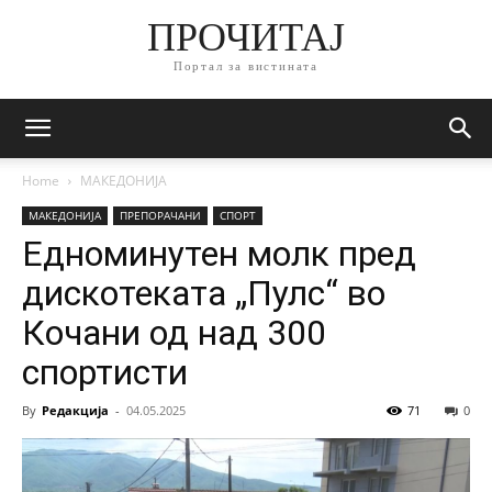
ПРОЧИТАЈ
Портал за вистината
Home
МАКЕДОНИЈА
МАКЕДОНИЈА
ПРЕПОРАЧАНИ
СПОРТ
Едноминутен молк пред
дискотеката „Пулс“ во
Кочани од над 300
спортисти
By
Редакција
-
04.05.2025
71
0