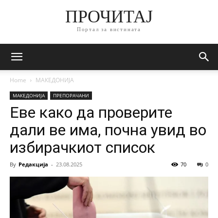
ПРОЧИТАЈ
Портал за вистината
Home
МАКЕДОНИЈА
МАКЕДОНИЈА
ПРЕПОРАЧАНИ
Еве како да проверите
дали ве има, почна увид во
избирачкиот список
By
Редакција
-
23.08.2025
70
0