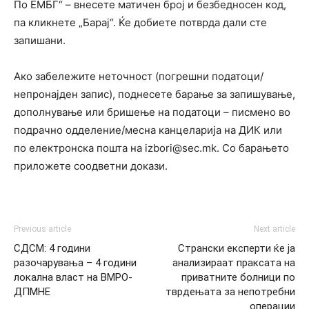
По ЕМБГ“ – внесете матичен број и безбедносен код,
па кликнете „Барај“. Ќе добиете потврда дали сте
запишани.
Ако забележите неточност (погрешни податоци/
непронајден запис), поднесете барање за запишување,
дополнување или бришење на податоци – писмено во
подрачно одделение/месна канцеларија на ДИК или
по електронска пошта на izbori@sec.mk. Со барањето
приложете соодветни докази.
Previous article
Next article
СДСМ: 4 години
Странски експерти ќе ја
разочарувања – 4 години
анализираат праксата на
локална власт на ВМРО-
приватните болници по
ДПМНЕ
тврдењата за непотребни
операции