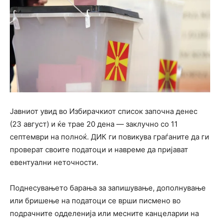
Јавниот увид во Избирачкиот список започна денес
(23 август) и ќе трае 20 дена — заклучно со 11
септември на полноќ. ДИК ги повикува граѓаните да ги
проверат своите податоци и навреме да пријават
евентуални неточности.
Поднесувањето барања за запишување, дополнување
или бришење на податоци се врши писмено во
подрачните одделенија или месните канцеларии на