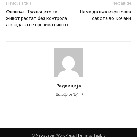
Previous article
Next article
Филипче: Трошоците за
Нема да има марш оваа
живот растат без контрола
сабота во Кочани
а владата не презема ништо
Редакција
https://procitaj.mk
© Newspaper WordPress Theme by TagDiv