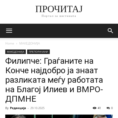
ПРОЧИТАЈ
Портал за вистината
Home
МАКЕДОНИЈА
МАКЕДОНИЈА
ПРЕПОРАЧАНИ
Филипче: Граѓаните на
Конче најдобро ја знаат
разликата меѓу работата
на Благој Илиев и ВМРО-
ДПМНЕ
By
Редакција
-
29.10.2025
41
0