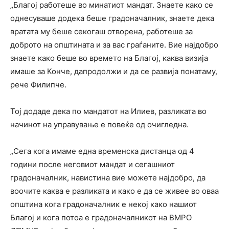
„Благој работеше во минатиот мандат. Знаете како се
однесуваше додека беше градоначалник, знаете дека
вратата му беше секогаш отворена, работеше за
доброто на општината и за вас граѓаните. Вие најдобро
знаете како беше во времето на Благој, каква визија
имаше за Конче, дапродолжи и да се развија понатаму,
рече Филипче.
Тој додаде дека по мандатот на Илиев, разликата во
начинот на управување е повеќе од очигледна.
„Сега кога имаме една временска дистанца од 4
години после неговиот мандат и сегашниот
градоначалник, навистина вие можете најдобро, да
воочите каква е разликата и како е да се живее во оваа
општина кога градоначалник е некој како нашиот
Благој и кога потоа е градоначалникот на ВМРО