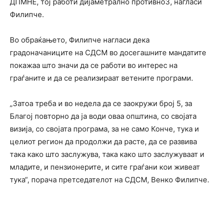
ДПМНЕ, тој работи дијаметрално противно3, нагласи
Филипче.
Во обраќањето, Филипче нагласи дека
градоначаниците на СДСМ во досегашните мандатите
покажаа што значи да се работи во интерес на
граѓаните и да се реализираат ветените програми.
„Затоа треба и во недела да се заокружи број 5, за
Благој повторно да ја води оваа општина, со својата
визија, со својата програма, за не само Конче, тука и
целиот регион да продолжи да расте, да се развива
така како што заслужува, така како што заслужуваат и
младите, и пензионерите, и сите граѓани кои живеат
тука“, порача претседателот на СДСМ, Венко Филипче.