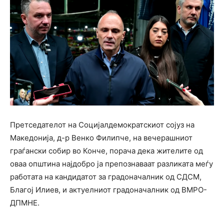
Претседателот на Социјалдемократскиот сојуз на
Македонија, д-р Венко Филипче, на вечерашниот
граѓански собир во Конче, порача дека жителите од
оваа општина најдобро ја препознаваат разликата меѓу
работата на кандидатот за градоначалник од СДСМ,
Благој Илиев, и актуелниот градоначалник од ВМРО-
ДПМНЕ.