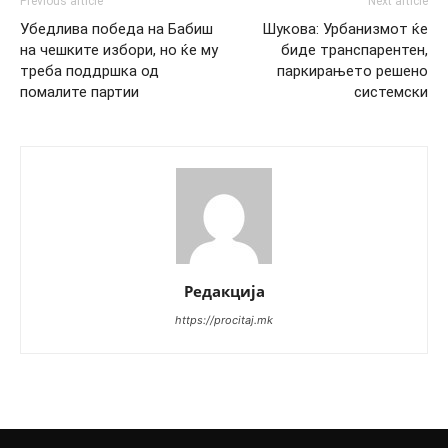
Previous article
Next article
Убедлива победа на Бабиш
Шукова: Урбанизмот ќе
на чешките избори, но ќе му
биде транспарентен,
треба поддршка од
паркирањето решено
помалите партии
системски
Редакција
https://procitaj.mk