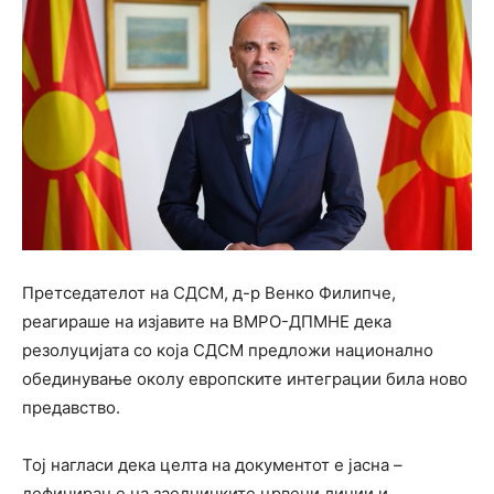
Претседателот на СДСМ, д-р Венко Филипче,
реагираше на изјавите на ВМРО-ДПМНЕ дека
резолуцијата со која СДСМ предложи национално
обединување околу европските интеграции била ново
предавство.
Тој нагласи дека целта на документот е јасна –
дефинирање на заедничките црвени линии и