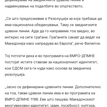
надминување на поделбите во општеството.
„Се што предложивме е Резолуција за која требаше да
има национална обединување. Таму се заедничките
црвени линии. Ајде да го направиме тоа заедно, во
интерес на сите граѓани. Граѓаните сакаат да видат на
Македонија како напредува во Европа“, рече Филипче.
Тој потсети дека и во програмата на ВМРО-ДПМНЕ
постојат истите ставови за националниот идентитет,
кои СДСМ сега ги нуди како основа за заедничка
резолуција.
„Јасно се дефинирани црвените линии. Дополнително
на тоа, такви црвени линии има и во програмата на
ВМРО ДПМНЕ 1198. Еве што пишува: Македонскиот
многувековен идентитет, јазик, посебност, култура,