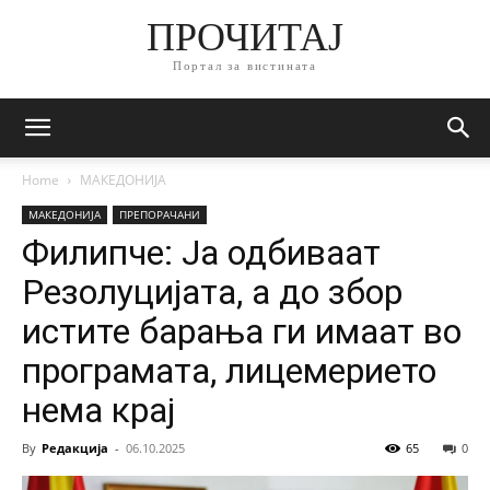
ПРОЧИТАЈ
Портал за вистината
Home
МАКЕДОНИЈА
МАКЕДОНИЈА
ПРЕПОРАЧАНИ
Филипче: Ја одбиваат
Резолуцијата, а до збор
истите барања ги имаат во
програмата, лицемерието
нема крај
By
Редакција
-
06.10.2025
65
0