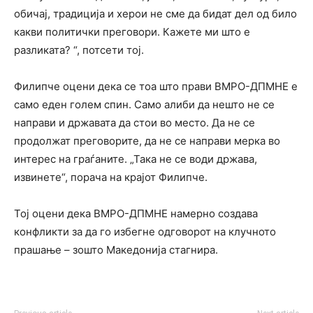
обичај, традиција и херои не сме да бидат дел од било
какви политички преговори. Кажете ми што е
разликата? “, потсети тој.
Филипче оцени дека се тоа што прави ВМРО-ДПМНЕ е
само еден голем спин. Само алиби да нешто не се
направи и државата да стои во место. Да не се
продолжат преговорите, да не се направи мерка во
интерес на граѓаните. „Така не се води држава,
извинете“, порача на крајот Филипче.
Тој оцени дека ВМРО-ДПМНЕ намерно создава
конфликти за да го избегне одговорот на клучното
прашање – зошто Македонија стагнира.