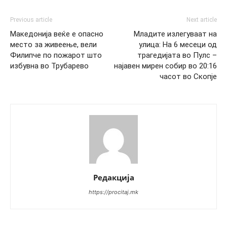
Previous article
Next article
Македонија веќе е опасно
Младите излегуваат на
место за живеење, вели
улица: На 6 месеци од
Филипче по пожарот што
трагедијата во Пулс –
избувна во Трубарево
најавен мирен собир во 20:16
часот во Скопје
Редакција
https://procitaj.mk