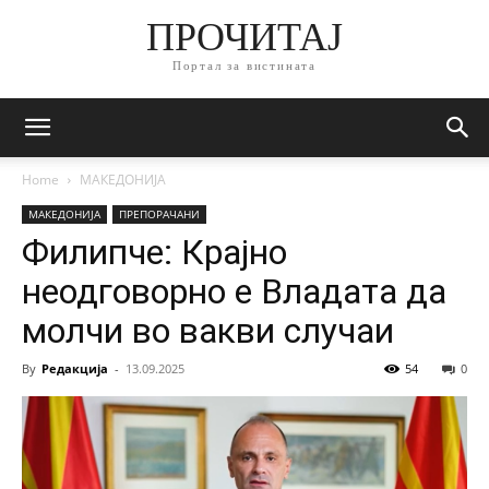
ПРОЧИТАЈ
Портал за вистината
Home
МАКЕДОНИЈА
МАКЕДОНИЈА
ПРЕПОРАЧАНИ
Филипче: Крајно
неодговорно е Владата да
молчи во вакви случаи
By
Редакција
-
13.09.2025
54
0