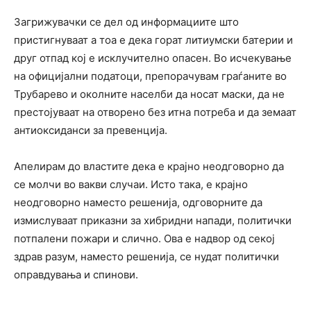
Загрижувачки се дел од информациите што
пристигнуваат а тоа е дека горат литиумски батерии и
друг отпад кој е исклучително опасен. Во исчекување
на официјални податоци, препорачувам граѓаните во
Трубарево и околните населби да носат маски, да не
престојуваат на отворено без итна потреба и да земаат
антиоксиданси за превенција.
Апелирам до властите дека е крајно неодговорно да
се молчи во вакви случаи. Исто така, е крајно
неодговорно наместо решенија, одговорните да
измислуваат приказни за хибридни напади, политички
потпалени пожари и слично. Ова е надвор од секој
здрав разум, наместо решенија, се нудат политички
оправдувања и спинови.