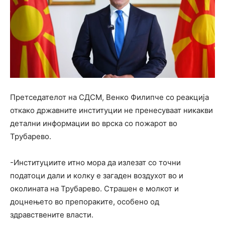
Претседателот на СДСМ, Венко Филипче со реакција
откако државните институции не пренесуваат никакви
детални информации во врска со пожарот во
Трубарево.
-Институциите итно мора да излезат со точни
податоци дали и колку е загаден воздухот во и
околината на Трубарево. Страшен е молкот и
доцнењето во препораките, особено од
здравствените власти.