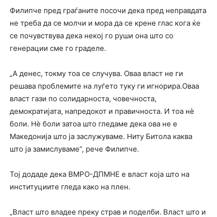
Филипче пред граѓаните посочи дека пред неправдата
не треба да се молчи и мора да се крене глас кога ќе
се почувствува дека некој го руши она што со
генерации сме го граделе.
„А денес, токму тоа се случува. Оваа власт не ги
решава проблемите на луѓето туку ги игнорира.Оваа
власт гази по солидарноста, човечноста,
демократијата, напредокот и правичноста. И тоа нѐ
боли. Нѐ боли затоа што гледаме дека ова не е
Македонија што ја заслужуваме. Ниту Битола каква
што ја замислуваме“, рече Филипче.
Тој додаде дека ВМРО-ДПМНЕ е власт која што на
институциите гледа како на плен.
„Власт што владее преку страв и поделби. Власт што и