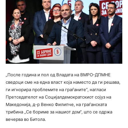
„После година и пол од Владата на ВМРО-ДПМНЕ
сведоци сме на една власт која наместо да ги решава,
ги игнорира проблемите на граѓаните“, нагласи
Претседателот на Социјалдемократскиот сојуз на
Македонија, д-р Венко Филипче, на граѓанската
трибина „Се бориме за нашиот дом“, што се одржа
вечерва во Битола.