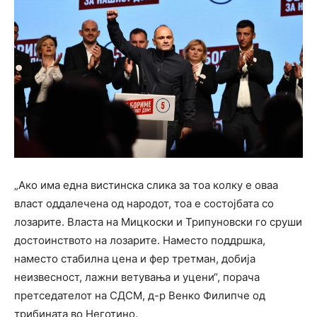
„Ако има една вистинска слика за тоа колку е оваа
власт оддалечена од народот, тоа е состојбата со
лозарите. Власта на Мицкоски и Трипуновски го сруши
достоинството на лозарите. Наместо поддршка,
наместо стабилна цена и фер третман, добија
неизвесност, лажни ветувања и уцени“, порача
претседателот на СДСМ, д-р Венко Филипче од
трибината во Неготино.