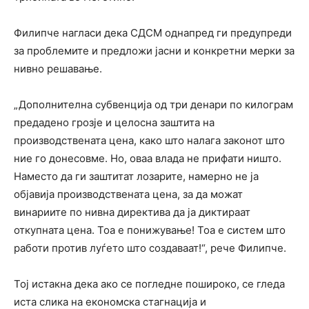
Филипче нагласи дека СДСМ однапред ги предупреди
за проблемите и предложи јасни и конкретни мерки за
нивно решавање.
„Дополнителна субвенција од три денари по килограм
предадено грозје и целосна заштита на
производствената цена, како што налага законот што
ние го донесовме. Но, оваа влада не прифати ништо.
Наместо да ги заштитат лозарите, намерно не ја
објавија производствената цена, за да можат
винариите по нивна директива да ја диктираат
откупната цена. Тоа е понижување! Тоа е систем што
работи против луѓето што создаваат!“, рече Филипче.
Тој истакна дека ако се погледне пошироко, се гледа
иста слика на економска стагнација и