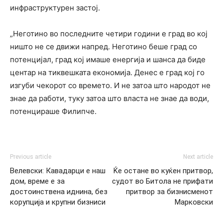
инфраструктурен застој.
„Неготино во последните четири години е град во кој
ништо не се движи напред. Неготино беше град со
потенцијал, град кој имаше енергија и шанса да биде
центар на тиквешката економија. Денес е град кој го
изгуби чекорот со времето. И не затоа што народот не
знае да работи, туку затоа што власта не знае да води,
потенцираше Филипче.
Previous article
Next article
Велевски: Кавадарци е наш
Ќе остане во куќен притвор,
дом, време е за
судот во Битола не прифати
достоинствена иднина, без
притвор за бизнисменот
корупција и крупни бизниси
Марковски