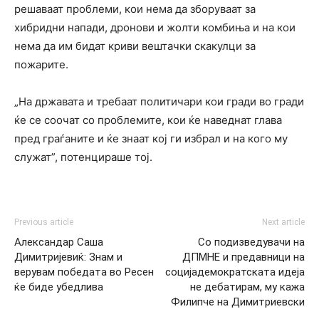
решаваат проблеми, кои нема да зборуваат за
хибридни напади, дронови и жолти комбиња и на кои
нема да им бидат криви вештачки скакулци за
пожарите.
„На државата и требаат политичари кои гради во гради
ќе се соочат со проблемите, кои ќе наведнат глава
пред граѓаните и ќе знаат кој ги избрал и на кого му
служат”, потенцираше тој.
Previous article
Next article
Александар Саша
Со подизведувачи на
Димитријевиќ: Знам и
ДПМНЕ и предавници на
верувам победата во Ресен
социјадемократската идеја
ќе биде убедлива
не дебатирам, му кажа
Филипче на Димитриевски