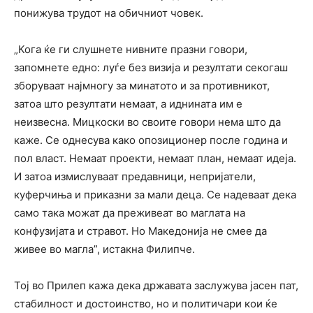
понижува трудот на обичниот човек.
„Кога ќе ги слушнете нивните празни говори,
запомнете едно: луѓе без визија и резултати секогаш
зборуваат најмногу за минатото и за противникот,
затоа што резултати немаат, а иднината им е
неизвесна. Мицкоски во своите говори нема што да
каже. Се однесува како опозиционер после година и
пол власт. Немаат проекти, немаат план, немаат идеја.
И затоа измислуваат предавници, непријатели,
куферчиња и приказни за мали деца. Се надеваат дека
само така можат да преживеат во маглата на
конфузијата и стравот. Но Македонија не смее да
живее во магла”, истакна Филипче.
Тој во Прилеп кажа дека државата заслужува јасен пат,
стабилност и достоинство, но и политичари кои ќе