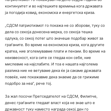
континуитет и во најтешките времиња кога државата
ја погодија ковид, економска и енергетска криза.
„СДСМ патриотизмот го покажа не со зборови, туку со
дела со секоја донесена мерка, со секоја тешка
одлука, со секој потег што значеше подобар живот за
граѓаните. Во време на економска криза, кога другите
кратеа, ние зголемувавме плати и пензии. Во време на
неизвесност, кога сите се гледаа кон себе, ние
мислевме на најслабите. И тоа е нашата најголема
разлика ние не ветуваме дека ќе ја сакаме државата
повеќе, ние покажавме дека знаеме да се грижиме
подобро за неа”, рече тој.
За жал посочи Претседателот на СДСМ, Филипче,
денес граѓаните гледаат власт која не знае што е
државност туку наместо награда секој ден го