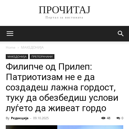
ПРОЧИТАЈ
Портал за вистината
Home
МАКЕДОНИЈА
МАКЕДОНИЈА
ПРЕПОРАЧАНИ
Филипче од Прилеп:
Патриотизам не е да
создадеш лажна гордост,
туку да обезбедиш услови
луѓето да живеат гордо
By
Редакција
-
09.10.2025
48
0