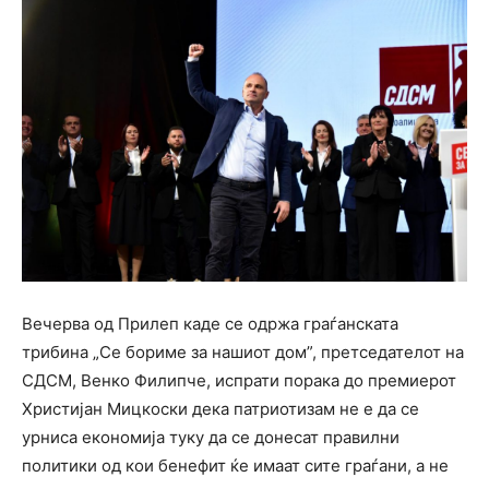
Вечерва од Прилеп каде се одржа граѓанската
трибина „Се бориме за нашиот дом”, претседателот на
СДСМ, Венко Филипче, испрати порака до премиерот
Христијан Мицкоски дека патриотизам не е да се
урниса економија туку да се донесат правилни
политики од кои бенефит ќе имаат сите граѓани, а не