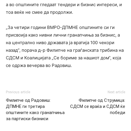
а во општините гледаат тендери и бизнис интереси, и
тоа веќе не смее да продолжи.
„За четири години ВМРО-ДПМНЕ општините си ги
присвоија како нивни лични гранапчиња за бизнис, а
на централно ниво државата ја вратија 100 чекори
назад”, порача д-р Филипче на граѓанската трибина на
СДСМ и Коалицијата „Се бориме за нашиот дом“, која
се одржа вечерва во Радовиш.
Previous article
Next article
Филипче од Радовиш:
Филипче од Струмица:
ДПМНЕ ги третира
СДСМ се враќа и СДСМ ќе
општините како гранапчиња
победи
за партиски бизниси