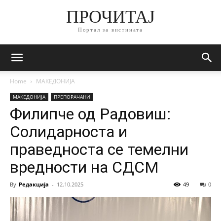
ПРОЧИТАЈ
Портал за вистината
Home
МАКЕДОНИЈА
МАКЕДОНИЈА
ПРЕПОРАЧАНИ
Филипче од Радовиш:
Солидарноста и
праведноста се темелни
вредности на СДСМ
By
Редакција
-
12.10.2025
49
0