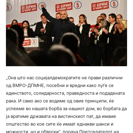
„Она што нас социјалдемократите не прави различни
од ВМРО-ДПМНЕ, посебни и вредни како луѓе се
единството, солидарноста, праведноста и подадената
рака. И само ако се водиме од овие принципи, ќе
успееме во нашата борба за нашиот дом, во борбата да
ја вратиме државата на вистинскиот пат, да имаме
општество во кое сите ќе имаат еднакви шанси и
можности, но и обврски”, порача Претседателот на