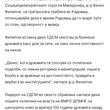
Социјалдемократскиот сојуз на Македонија, д-р Венко
Филипче, на граѓанската трибина во Радовиш,
потенцирајќи дека е време Радовиш да го водат луѓе
со план, одговорност и визија.
Филипче истакна дека СДСМ секогаш ја бранеше
државата како дом за сите, не како лична сопственост
на некои.
„Денес, кога државата се соочува со политички
поделби, со лажна реторика и манипулации, нашата
борба е за враќање на достоинството, правдата и
вербата во институциите”, нагласи д-р Филипче.
Лидерот на СДСМ во своето обраќање нагласи дека
лошите политики на власта на ВМРО-ДПМНЕ на
централно ниво ја вратија 100 години државата назад,