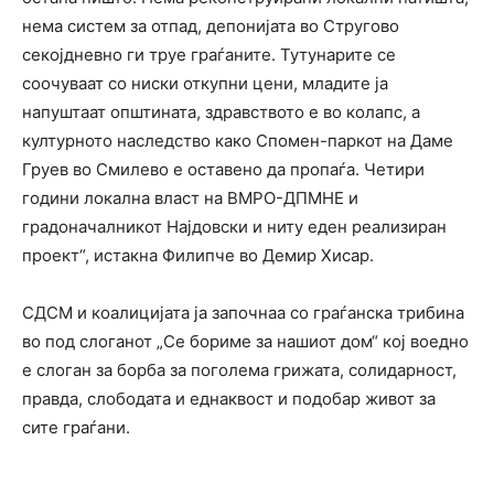
нема систем за отпад, депонијата во Стругово
секојдневно ги труе граѓаните. Тутунарите се
соочуваат со ниски откупни цени, младите ја
напуштаат општината, здравството е во колапс, а
културното наследство како Спомен-паркот на Даме
Груев во Смилево е оставено да пропаѓа. Четири
години локална власт на ВМРО-ДПМНЕ и
градоначалникот Најдовски и ниту еден реализиран
проект“, истакна Филипче во Демир Хисар.
СДСМ и коалицијата ја започнаа со граѓанска трибина
во под слоганот „Се бориме за нашиот дом“ кој воедно
е слоган за борба за поголема грижата, солидарност,
правда, слободата и еднаквост и подобар живот за
сите граѓани.