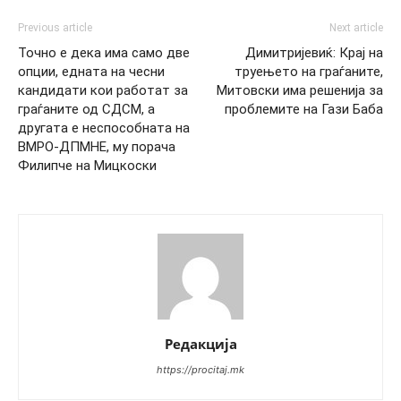
Previous article
Next article
Точно е дека има само две
Димитријевиќ: Крај на
опции, едната на чесни
труењето на граѓаните,
кандидати кои работат за
Митовски има решенија за
граѓаните од СДСМ, а
проблемите на Гази Баба
другата е неспособната на
ВМРО-ДПМНЕ, му порача
Филипче на Мицкоски
Редакција
https://procitaj.mk