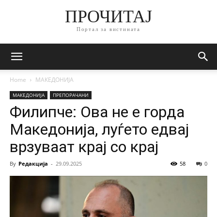
ПРОЧИТАЈ
Портал за вистината
Home
МАКЕДОНИЈА
МАКЕДОНИЈА
ПРЕПОРАЧАНИ
Филипче: Ова не е горда
Македонија, луѓето едвај
врзуваат крај со крај
By
Редакција
-
29.09.2025
58
0