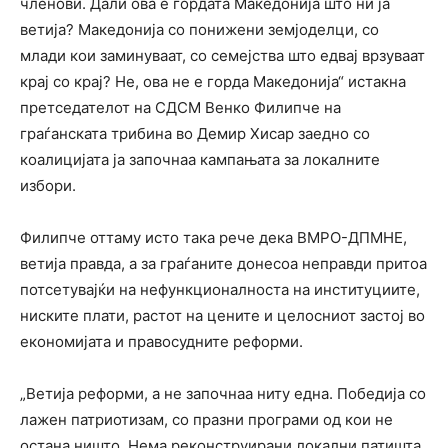
членови. Дали ова е гордата Македонија што ни ја
ветија? Македонија со понижени земјоделци, со
млади кои заминуваат, со семејства што едвај врзуваат
крај со крај? Не, ова не е горда Македонија“ истакна
претседателот на СДСМ Венко Филипче на
граѓанската трибина во Демир Хисар заедно со
коалицијата ја започнаа кампањата за локалните
избори.
Филипче оттаму исто така рече дека ВМРО-ДПМНЕ,
ветија правда, а за граѓаните донесоа неправди притоа
потсетувајќи на нефункционалноста на институциите,
ниските плати, растот на цените и целосниот застој во
економијата и правосудните реформи.
„Ветија реформи, а не започнаа ниту една. Победија со
лажен патриотизам, со празни програми од кои не
остана ништо. Нема реконструирани локални патишта,