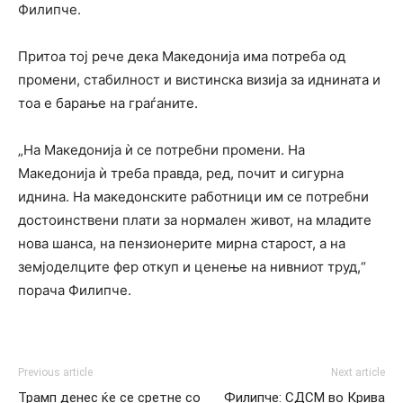
Филипче.
Притоа тој рече дека Македонија има потреба од
промени, стабилност и вистинска визија за иднината и
тоа е барање на граѓаните.
„На Македонија ѝ се потребни промени. На
Македонија ѝ треба правда, ред, почит и сигурна
иднина. На македонските работници им се потребни
достоинствени плати за нормален живот, на младите
нова шанса, на пензионерите мирна старост, а на
земјоделците фер откуп и ценење на нивниот труд,“
порача Филипче.
Previous article
Next article
Трамп денес ќе се сретне со
Филипче: СДСМ во Крива