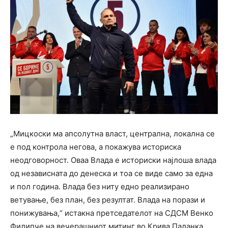
„Мицкоски ма апсолутна власт, централна, локална се
е под контрола негова, а покажува историска
неодговорност. Оваа Влада е историски најлоша влада
од независната до денеска и тоа се виде само за една
и пол година. Влада без ниту едно реализирано
ветување, без план, без резултат. Влада на порази и
понижувања,“ истакна претседателот на СДСМ Венко
Филипче на вечерашниот митинг во Крива Паланка.