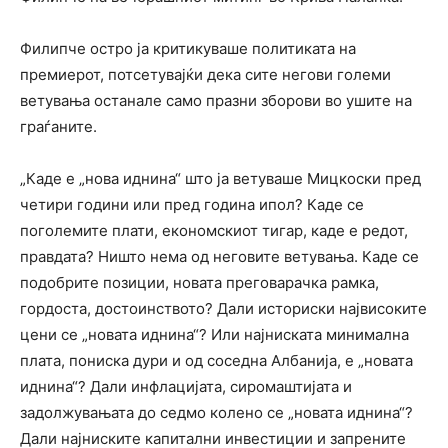
Филипче остро ја критикуваше политиката на
премиерот, потсетувајќи дека сите негови големи
ветувања останале само празни зборови во ушите на
граѓаните.
„Каде е „нова иднина“ што ја ветуваше Мицкоски пред
четири години или пред година ипол? Каде се
поголемите плати, економскиот тигар, каде е редот,
правдата? Ништо нема од неговите ветувања. Каде се
подобрите позиции, новата преговарачка рамка,
гордоста, достоинството? Дали историски највисоките
цени се „новата иднина“? Или најниската минимална
плата, пониска дури и од соседна Албанија, е „новата
иднина“? Дали инфлацијата, сиромаштијата и
задолжувањата до седмо колено се „новата иднина“?
Дали најниските капитални инвестиции и запрените