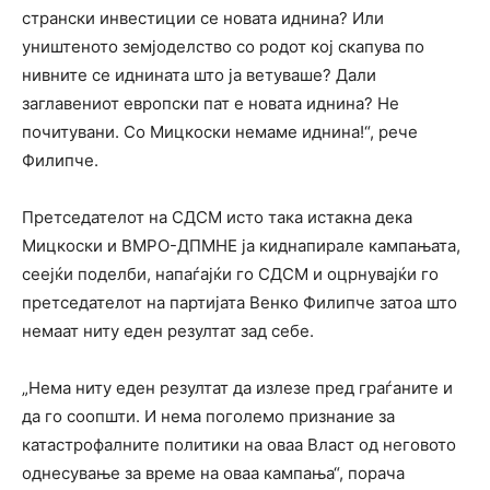
странски инвестиции се новата иднина? Или
уништеното земјоделство со родот кој скапува по
нивните се иднината што ја ветуваше? Дали
заглавениот европски пат е новата иднина? Не
почитувани. Со Мицкоски немаме иднина!“, рече
Филипче.
Претседателот на СДСМ исто така истакна дека
Мицкоски и ВМРО-ДПМНЕ ја киднапирале кампањата,
сеејќи поделби, напаѓајќи го СДСМ и оцрнувајќи го
претседателот на партијата Венко Филипче затоа што
немаат ниту еден резултат зад себе.
„Нема ниту еден резултат да излезе пред граѓаните и
да го соопшти. И нема поголемо признание за
катастрофалните политики на оваа Власт од неговото
однесување за време на оваа кампања“, порача