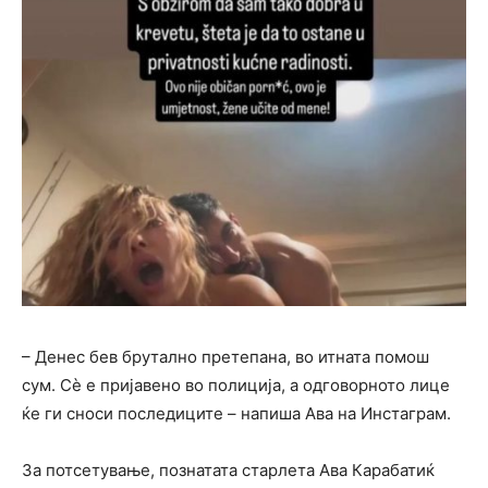
– Денес бев брутално претепана, во итната помош
сум. Сè е пријавено во полиција, а одговорното лице
ќе ги сноси последиците – напиша Ава на Инстаграм.
За потсетување, познатата старлета Ава Карабатиќ