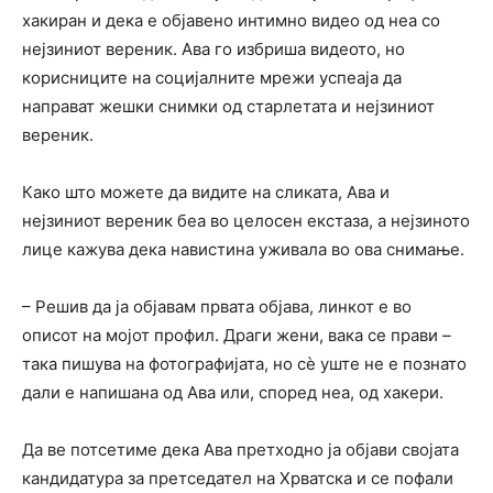
хакиран и дека е објавено интимно видео од неа со
нејзиниот вереник. Ава го избриша видеото, но
корисниците на социјалните мрежи успеаја да
направат жешки снимки од старлетата и нејзиниот
вереник.
Како што можете да видите на сликата, Ава и
нејзиниот вереник беа во целосен екстаза, а нејзиното
лице кажува дека навистина уживала во ова снимање.
– Решив да ја објавам првата објава, линкот е во
описот на мојот профил. Драги жени, вака се прави –
така пишува на фотографијата, но сè уште не е познато
дали е напишана од Ава или, според неа, од хакери.
Да ве потсетиме дека Ава претходно ја објави својата
кандидатура за претседател на Хрватска и се пофали