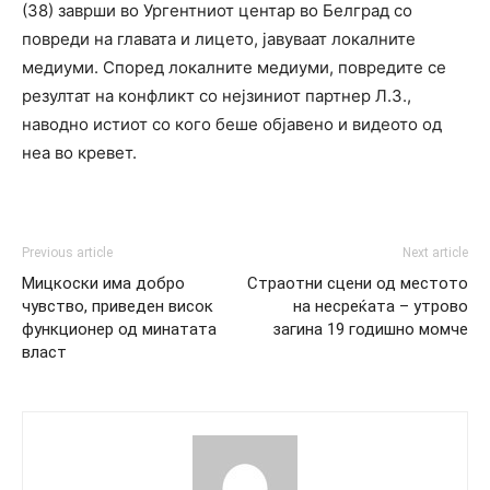
(38) заврши во Ургентниот центар во Белград со
повреди на главата и лицето, јавуваат локалните
медиуми. Според локалните медиуми, повредите се
резултат на конфликт со нејзиниот партнер Л.З.,
наводно истиот со кого беше објавено и видеото од
неа во кревет.
Previous article
Next article
Мицкоски има добро
Страотни сцени од местото
чувство, приведен висок
на несреќатa – утрово
функционер од минатата
загина 19 годишно момче
власт