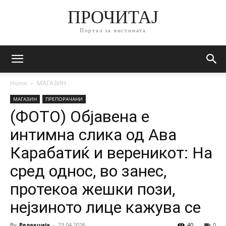
ПРОЧИТАЈ
Портал за вистината
Home
МАГАЗИН
МАГАЗИН
ПРЕПОРАЧАНИ
(ФОТО) Објавена е
интимна слика од Ава
Карабатиќ и вереникот: На
сред однос, во занес,
протекоа жешки пози,
нејзиното лице кажува се
By
Редакција
-
23.04.2026
40
0