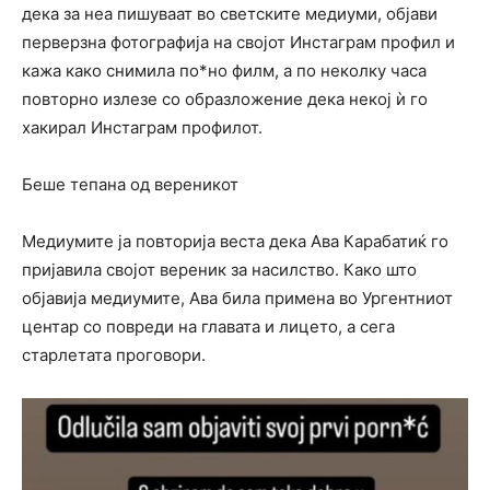
дека за неа пишуваат во светските медиуми, објави
перверзна фотографија на својот Инстаграм профил и
кажа како снимила по*но филм, а по неколку часа
повторно излезе со образложение дека некој ѝ го
хакирал Инстаграм профилот.
Беше тепана од вереникот
Медиумите ја повторија веста дека Ава Карабатиќ го
пријавила својот вереник за насилство. Како што
објавија медиумите, Ава била примена во Ургентниот
центар со повреди на главата и лицето, а сега
старлетата проговори.