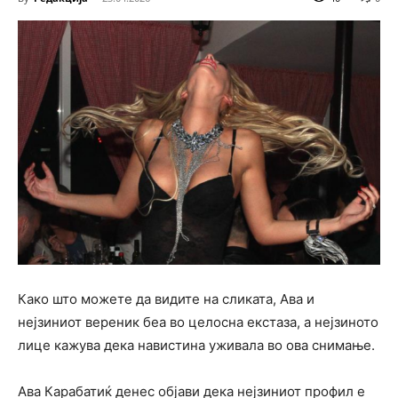
Како што можете да видите на сликата, Ава и
нејзиниот вереник беа во целосна екстаза, а нејзиното
лице кажува дека навистина уживала во ова снимање.
Ава Карабатиќ денес објави дека нејзиниот профил е