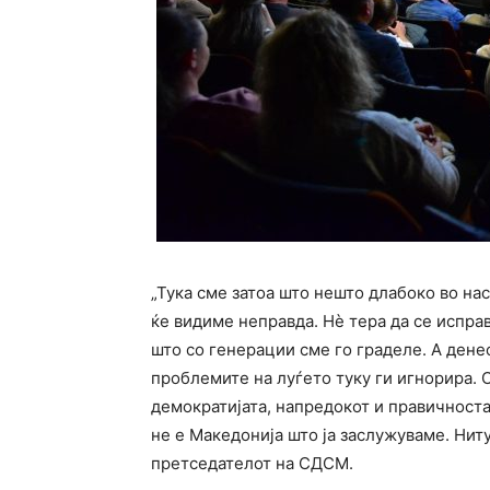
„Тука сме затоа што нешто длабоко во нас
ќе видиме неправда. Нѐ тера да се испра
што со генерации сме го граделе. А денес
проблемите на луѓето туку ги игнорира. 
демократијата, напредокот и правичноста.
не е Македонија што ја заслужуваме. Ниту
претседателот на СДСМ.