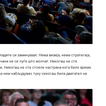
ладите си заминуваат. Нема визија, нема стратегија,
чани не се луѓе што молчат. Никогаш не сте
и. Никогаш не сте стоеле настрана кога било време
ла нем набљудувач туку секогаш била двигател на