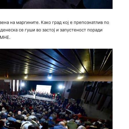
ена на маргините. Како град кој е препознатлив по
х денеска се гуши во застој и запустеност поради
ПМНЕ.