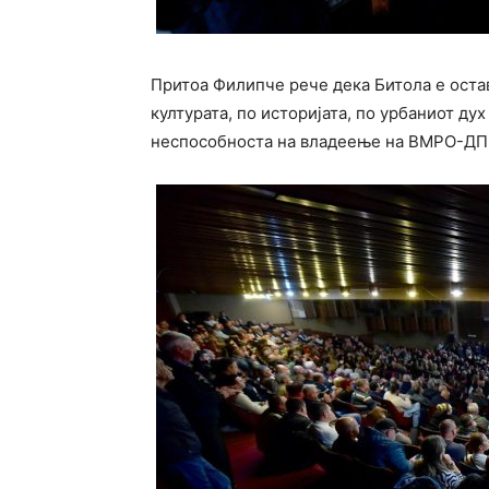
Притоа Филипче рече дека Битола е остав
културата, по историјата, по урбаниот ду
неспособноста на владеење на ВМРО-Д