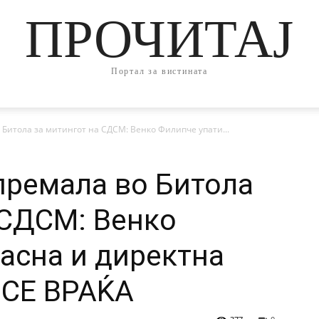
ПРОЧИТАЈ
Портал за вистината
 Битола за митингот на СДСМ: Венко Филипче упати...
премала во Битола
 СДСМ: Венко
јасна и директна
 СЕ ВРАЌА