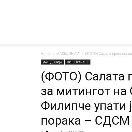
Home
МАКЕДОНИЈА
(ФОТО) Салата премала во
МАКЕДОНИЈА
ПРЕПОРАЧАНИ
(ФОТО) Салата 
за митингот на
Филипче упати 
порака – СДСМ