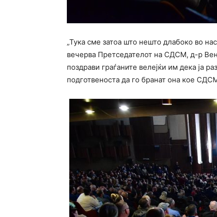
„Тука сме затоа што нешто длабоко во нас
вечерва Претседателот на СДСМ, д-р Венк
поздрави граѓаните велејќи им дека ја раз
подготвеноста да го бранат она кое СДС