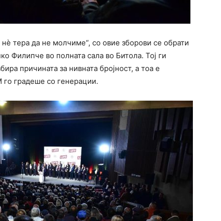
 нѐ тера да не молчиме“, со овие зборови се обрати
о Филипче во полната сала во Битола. Тој ги
бира причината за нивната бројност, а тоа е
М го градеше со генерации.