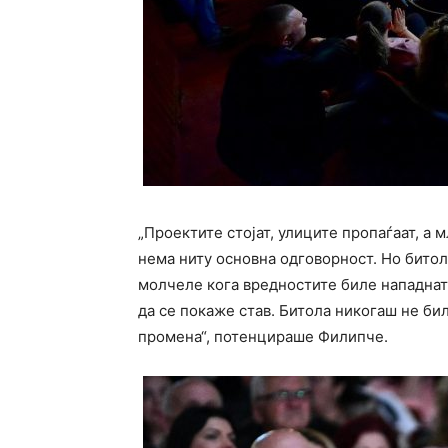
„Проектите стојат, улиците пропаѓаат, а м
нема ниту основна одговорност. Но битол
молчеле кога вредностите биле нападнат
да се покаже став. Битола никогаш не би
промена“, потенцираше Филипче.