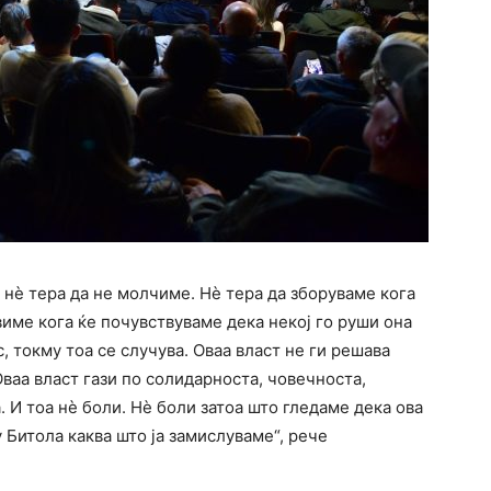
 нѐ тера да не молчиме. Нѐ тера да зборуваме кога
виме кога ќе почувствуваме дека некој го руши она
, токму тоа се случува. Оваа власт не ги решава
Оваа власт гази по солидарноста, човечноста,
 И тоа нѐ боли. Нѐ боли затоа што гледаме дека ова
 Битола каква што ја замислуваме“, рече