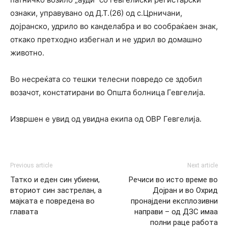
ознаки, управувано од Д.Т.(26) од с.Црничани,
дојранско, удрило во канделабра и во сообраќаен знак,
откако претходно избегнал и не удрил во домашно
животно.
Во несреќата со тешки телесни повредо се здобил
возачот, констатирани во Општа болница Гевгелија.
Извршен е увид од увидна екипа од ОВР Гевгелија.
Previous article
Next article
Татко и еден син убиени,
Речиси во исто време во
вториот син застрелан, а
Дојран и во Охрид
мајката е повредена во
пронајдени експлозивни
главата
направи – од ДЗС имаа
полни раце работа