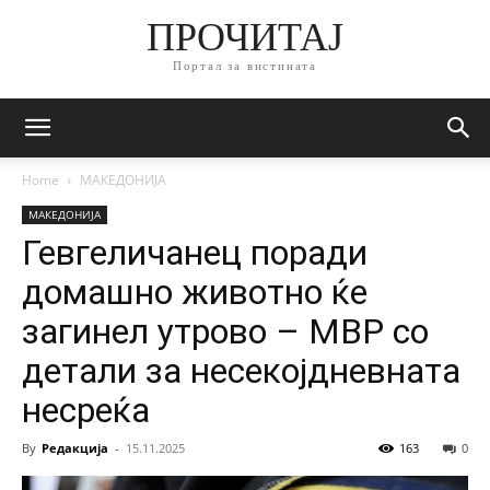
ПРОЧИТАЈ
Портал за вистината
Home
МАКЕДОНИЈА
МАКЕДОНИЈА
Гевгеличанец поради
домашно животно ќе
загинел утрово – МВР со
детали за несекојдневната
несреќа
By
Редакција
-
15.11.2025
163
0