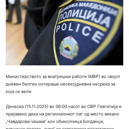
Министерството за внатрешни работи (МВР) во својот
дневен билтен нотираше несекојдневна несреќа за
која се вели
Денеска (15.11.2025) во 06:00 часот во ОВР Гевгелија е
пријавено дека на регионалниот пат од место викано
„Чавдарова чешма“ кон обиколница Богданци,
патничко возило „ауди“ со гевгелиски регистарски