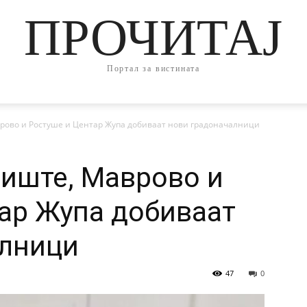
ПРОЧИТАЈ
Портал за вистината
врово и Ростуше и Центар Жупа добиваат нови градоначалници
чиште, Маврово и
ар Жупа добиваат
алници
47
0