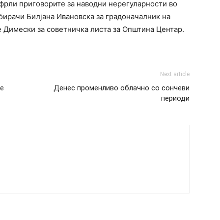
тфрли приговорите за наводни нерегуларности во
бирачи Билјана Ивановска за градоначалник на
е Димески за советничка листа за Општина Центар.
Next article
је
Денес променливо облачно со сончеви
периоди