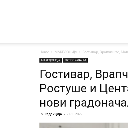
Home
МАКЕДОНИЈА
Гостивар, Врапчиште, Ма
МАКЕДОНИЈА
ПРЕПОРАЧАНИ
Гостивар, Врап
Ростуше и Цент
нови градонач
By
Редакција
-
21.10.2025