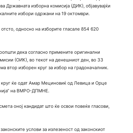
а Државната изборна комисија (ДИК), објавувајќи
калните избори одржани на 19 октомври.
 отсто, односно на изборите гласале 854 620
соопшти дека согласно примените оригинални
исии (ОИК), во текот на денешниот ден, во 33
има втор изборен круг за избор на градоначалник.
р круг ќе одат Амар Мециновиќ од Левица и Орце
онија“ на ВМРО-ДПМНЕ.
смета оној кандидат што ќе освои повеќе гласови,
законските услови за излезеност од законскиот