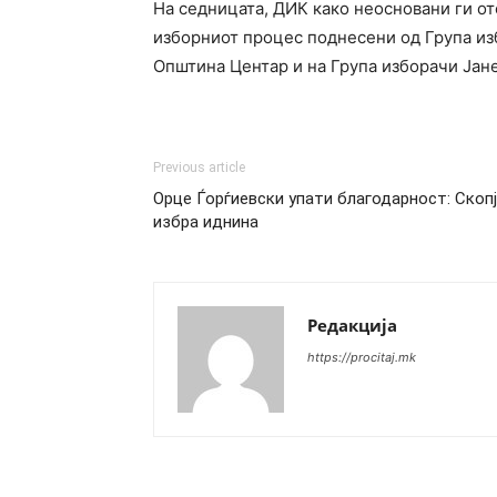
На седницата, ДИК како неосновани ги о
изборниот процес поднесени од Група из
Општина Центар и на Група изборачи Јан
Previous article
Орце Ѓорѓиевски упати благодарност: Скоп
избра иднина
Редакција
https://procitaj.mk