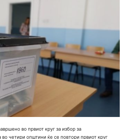
авршено во првиот круг за избор за
а во четири општини ќе се повтори првиот круг