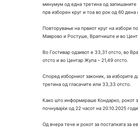
минумум од една третина од запишаните 
прв изборен круг и тоа во рок од 60 дена
Повторување на првиот круг на избори по
Маврово и Ростуше, Врапчиште и во Цент
Во Гостивар одзивот е 33,31 отсто, во Вр
отсто и во Центар Жупа – 21,49 отсто.
Според изборниот законик, за изборите д
третина од гласачите или 33,33 отсто.
Како што информираше Кондарко, рокот за
почнувајќи од 22 часот на 20.10.2025 годи
Од вчера тече и рокот за постапката за е