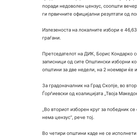
поради недоволен цензус, соопшти вечерв
ги првичните официјални резултати од ло
Излезеноста на локалните избори е 46,63
граѓани.
Претседателот на ДИК, Борис Кондарко 
записници од сите Општински изборни ком
општини за две недели, на 2 ноември ќе 
За градоначалник на Град Скопје, во вто
Ѓорѓиевски од коалицијата „Твоја Макед
„Во вториот изборен круг за победник се 
нема цензус“, рече тој.
Во четири општини каде не се исполнети 