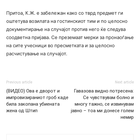
Притоа, К.Ж. е забележан како со тврд предмет ги
оштетува возилата на гостинскиот тим и по целосно
документирање на случајот против него ќе следува
соодветна пријава. Се преземаат мерки за пронаоѓање
на сите учесници во пресметката и за целосно
расчистување на случајот.
Previous article
Next article
(ВИДЕО) Ова е дворот и
Гавазова видно потресена:
импровизираниот гроб каде
Се чувствувам болно и
била закопана убиената
многу тажно, се извинувам
жена од Штип
јавно – тоа ми донесе голем
немир