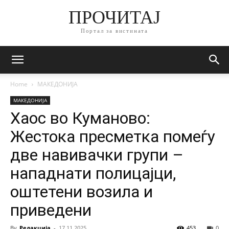
ПРОЧИТАЈ
Портал за вистината
Home
МАКЕДОНИЈА
МАКЕДОНИЈА
Хаос во Куманово:
Жестока пресметка помеѓу
две навивачки групи –
нападнати полицајци,
оштетени возила и
приведени
By
Редакција
-
17.11.2025
453
0