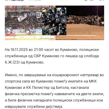
На 16.11.2025 во 21:00 часот во Куманово, полициски
службеници од СВР Куманово го лишија од слобода
К.Ж.(23) од Куманово.
Имено, по завршување на кошаркарскиот натпревар во
спортска сала во Куманово помеѓу екипите на МКК
Куманово и КК Пелистер од Битола, настанала
физичка пресметка помеѓу навивачите на двете екипи,
а биле физички нападнати полициски службеници кои
извршувале службени дејствија.