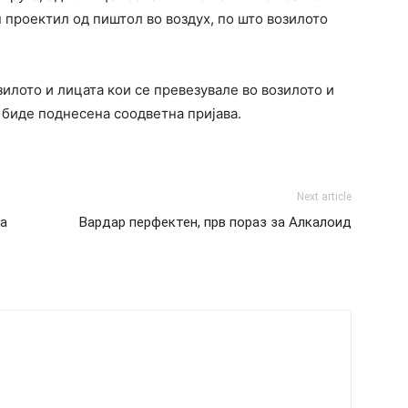
н проектил од пиштол во воздух, по што возилото
илото и лицата кои се превезувале во возилото и
 биде поднесена соодветна пријава.
Next article
ма
Вардар перфектен, прв пораз за Алкалоид