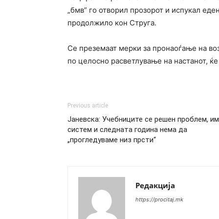
„бмв” го отворил прозорот и испукал еде
продолжило кон Струга.
Се преземаат мерки за пронаоѓање на воз
по целосно расветлување на настанот, ќе
Previous article
Јаневска: Учебниците се решен проблем, и
систем и следната година нема да
„прогледуваме низ прсти“
Редакција
https://procitaj.mk