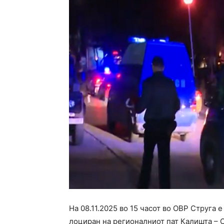
На 08.11.2025 во 15 часот во ОВР Струга 
лоциран на регионалниот пат Калишта – С