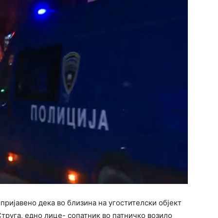
е пријавено дека во близина на угостителски објект
труга, едно лице- сопатник во патничко возило