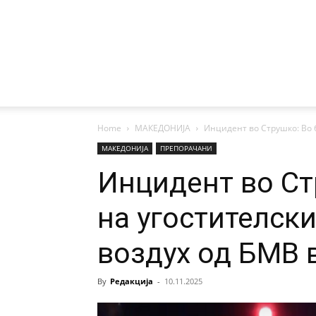
Home
МАКЕДОНИЈА
Инцидент во Струшко: Во б
МАКЕДОНИЈА
ПРЕПОРАЧАНИ
Инцидент во Ст
на угостителски
воздух од БМВ
By
Редакција
-
10.11.2025