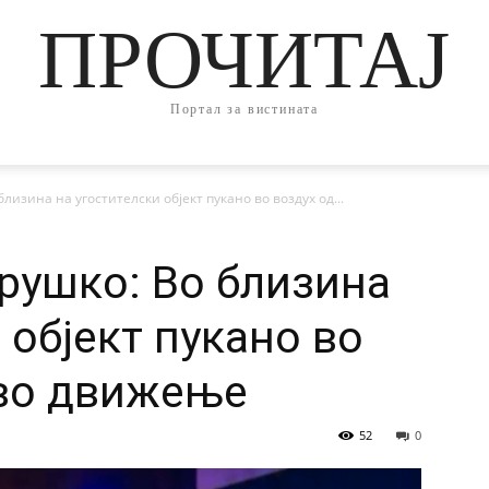
ПРОЧИТАЈ
Портал за вистината
лизина на угостителски објект пукано во воздух од...
рушко: Во близина
 објект пукано во
 во движење
52
0