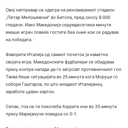
Овој натпревар се одигра на реновираниот стадион
„Петар Милошевски“ во Битола, пред околу 8.000
гледачи. Иако Македонија седумдесетина минути
имаше играч повеќе гостите беа оние кои се радуваа
на победата.
Фаворити Италија од самиот почеток ја наметна
својата игра. Македонските фудбалери се обидуваа
преку контра напади да го загрозат противничкиот гол.
Таква беше ситуацијата во 25.минута кога Моруци го
собори Гаштаров, по што младиот Италијанец
заработи црвен картон.
Сепак, тоа не ги поколеба Азурите кои во 35.минута
преку Маријанучи поведоа со 0-1.