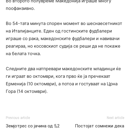
Во второто полувреме Македонија играше многу
поофанзивно.
Во 54-тата минута спорен момент во шеснаесетникот
на Италијанците. Еден од гостинските фудбалери
играше со рака, македонските фудбалери и навивачи
реагираа, но косовскиот судија се реши да не покаже
на белата точка.
Следните два натпревари македонските младинци ќе
ги играат во октомври, кога прво ќе ја пречекаат
Ерменија (10 октомври), а потоа и гостуваат на Црна
Гора (14 октомври).
Previous article
Next article
Земјотрес со јачина од 5,2
Постојат сомнежи дека