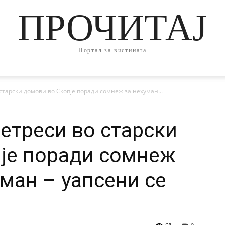
ПРОЧИТАЈ
Портал за вистината
тарски домови во Скопје поради сомнеж за нехуман...
етреси во старски
је поради сомнеж
тман – уапсени се