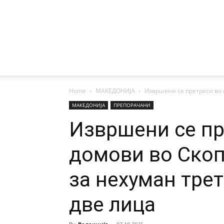
Home
МАКЕДОНИЈА
Извршени се претреси во с
МАКЕДОНИЈА
ПРЕПОРАЧАНИ
Извршени се пр
домови во Скоп
за нехуман тре
две лица