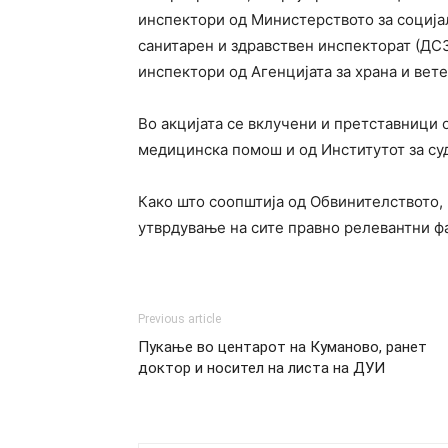
инспектори од Министерството за соција
санитарен и здравствен инспекторат (ДСЗ
инспектори од Агенцијата за храна и вет
Во акцијата се вклучени и претставници о
медицинска помош и од Институтот за су
Како што соопштија од Обвинителството,
утврдување на сите правно релевантни фа
Previous article
Пукање во центарот на Куманово, ранет
доктор и носител на листа на ДУИ