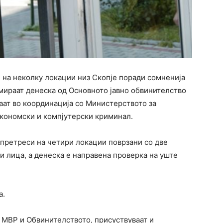
 на неколку локации низ Скопје поради сомненија
рмираат денеска од Основното јавно обвинителство
ваат во координација со Министерството за
економски и компјутерски криминал.
 претреси на четири локации поврзани со две
и лица, а денеска е направена проверка на уште
а.
 МВР и Обвинителството, присуствуваат и