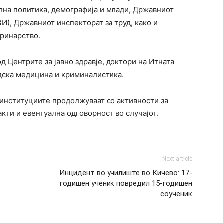
лна политика, демографија и млади, Државниот
И), Државниот инспекторат за труд, како и
еринарство.
д Центрите за јавно здравје, доктори на Итната
дска медицина и криминалистика.
 институциите продолжуваат со активности за
кти и евентуална одговорност во случајот.
Next article
Инцидент во училиште во Кичево: 17-
годишен ученик повредил 15-годишен
соученик