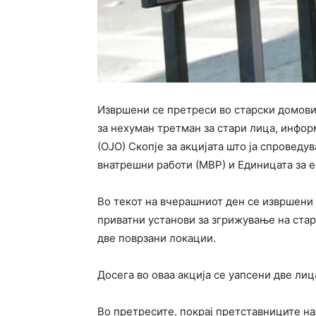
Извршени се претреси во старски домови
за нехуман третман за стари лица, инфо
(ОЈО) Скопје за акцијата што ја спроведу
внатрешни работи (МВР) и Единицата за 
Во текот на вчерашниот ден се извршени
приватни установи за згрижување на стар
две поврзани локации.
Досега во оваа акција се уапсени две лиц
Во претресите, покрај претставниците на