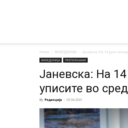
Home
МАКЕДОНИЈА
Јаневска: На 14 јуни почн
МАКЕДОНИЈА
ПРЕПОРАЧАНИ
Јаневска: На 14
уписите во сре
By
Редакција
-
05.04.2025