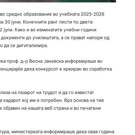
 во средно образование во учебната 2025-2026
 на 30 јуни. Конечните ранг листи по двете
 2 јули. Како и во изминатите учебни години
 документи до училиштата, а се прават напори од
о да се дигитализира.
ука проф. д-р Весна Јаневска информираше во
тенцирајќи дека конкурсот е креиран во соработка
иза на пазарот на трудот и да го известат
 кадарот кој им е потребен. Врз основа на тие
е објавен на нашата веб страна и во печатени
тура, министерката информираше дека оваа година