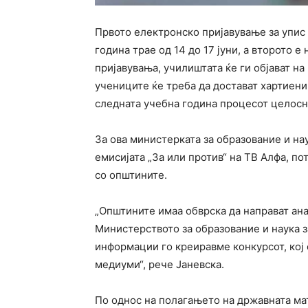
Првото електронско пријавување за упис
година трае од 14 до 17 јуни, а второто е
пријавувања, училиштата ќе ги објават на
учениците ќе треба да достават хартиени
следната учебна година процесот целосн
За ова министерката за образование и на
емисијата „За или против“ на ТВ Алфа, по
со општините.
„Општините имаа обврска да направат анал
Министерството за образование и наука за
информации го креиравме конкурсот, кој 
медиуми“, рече Јаневска.
По однос на полагањето на државната ма