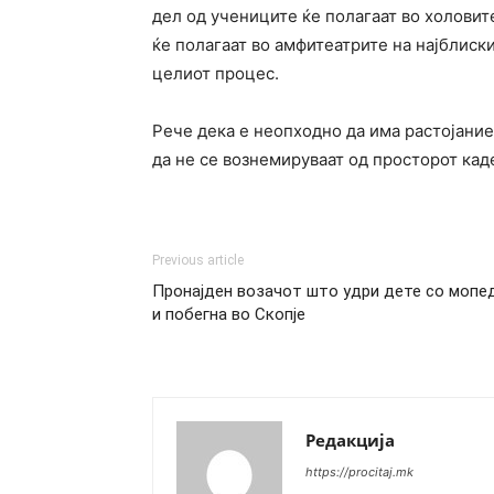
дел од учениците ќе полагаат во холовите
ќе полагаат во амфитеатрите на најблиск
целиот процес.
Рече дека е неопходно да има растојание
да не се вознемируваат од просторот каде
Previous article
Пронајден возачот што удри дете со мопе
и побегна во Скопје
Редакција
https://procitaj.mk