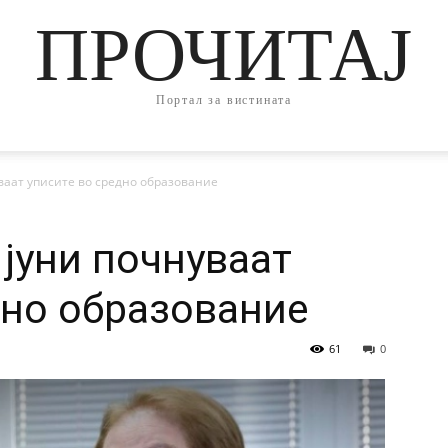
ПРОЧИТАЈ
Портал за вистината
уваат уписите во средно образование
 јуни почнуваат
дно образование
61
0