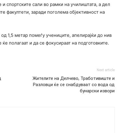
 и спортските сали во рамки на училиштата, а дел
ите факултети, заради поголема објективност на
 од 1,5 метар помеѓу учениците, апелирајќи до нив
 ќе полагаат и да се фокусираат на подготовките.
Next article
д
Жителите на Делчево, Тработивиште и
Разловци ќе се снабдуваат со вода од
бунарски извори