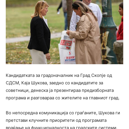
Кандидатката за градоначалник на Град Скопје од
СДСМ, Каја Шукова, заедно со кандидатите за
советници, денеска ја презентираа предизборната
програма и разговараа со жителите на главниот град.
Во непосредна комуникација со граѓаните, Шукова ги
претстави клучните приоритети од програмата
враќање на функционалноста на градските системи,