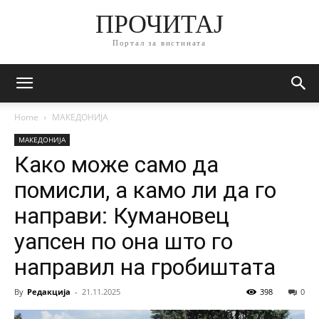
ПРОЧИТАЈ
Портал за вистината
Home
МАКЕДОНИЈА
МАКЕДОНИЈА
Како може само да
помисли, а камо ли да го
направи: Кумановец
уапсен по она што го
направил на гробиштата
By
Редакција
-
21.11.2025
398
0