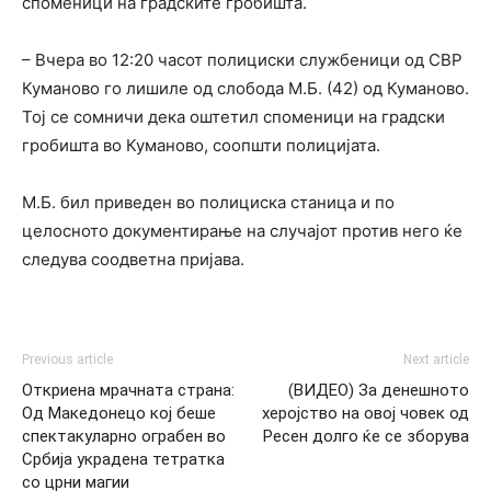
споменици на градските гробишта.
– Вчера во 12:20 часот полициски службеници од СВР
Куманово го лишиле од слобода М.Б. (42) од Куманово.
Тој се сомничи дека оштетил споменици на градски
гробишта во Куманово, соопшти полицијата.
М.Б. бил приведен во полициска станица и по
целосното документирање на случајот против него ќе
следува соодветна пријава.
Previous article
Next article
Откриена мрачната страна:
(ВИДЕО) За денешното
Од Македонецо кој беше
херојство на овој човек од
спектакуларно ограбен во
Ресен долго ќе се зборува
Србија украдена тетратка
со црни магии