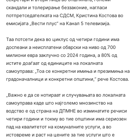
скандали и толерирање беззаконие, нагласи
потпретседателката на СДСМ, Кристина Костова во
емисијата „Вести плус“ на Канал 5 телевизија.
Таа потсети дека во циклус од четири години има
доспеани а неисплатени обврски на ниво од 700
милиони евра заклучно со 2024 година, а 80% од
истите доаѓаат од единиците на локалната
самоуправа: „Тоа се конкретни имиња и презимиња на
градоначалници и конкретни општини,“ рече Костова.
„Важно е да се нотираат и случувањата во локалната
самоуправа каде што најголемо мнозинство на
водство е од страна на ДПМНЕ во изминатите речиси
четири години и токму во тие општини има сериозен
пад на квалитетот на комуналните услуги, а во
истовреме и раст на цените за тие услуги што е