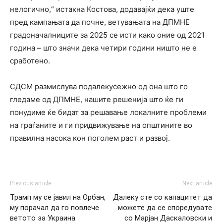
нелогично,“ истакна Костова, додавајќи дека уште
пред кампањата да почне, ветувањата на ДПМНЕ
градоначалниците за 2025 се исти како оние од 2021
година – што значи дека четири години ништо не е
сработено.
СДСМ размислува подалекусежно од она што го
гледаме од ДПМНЕ, нашите решенија што ќе ги
понудиме ќе бидат за решавање локалните проблеми
на граѓаните и ги придвижување на општините во
правилна насока кон поголем раст и развој.
Previous article
Next article
Трамп му се јавил на Орбан,
Далеку сте со капацитет да
му порачал да го повлече
можете да се споредувате
ветото за Украина
со Марјан Даскаловски и