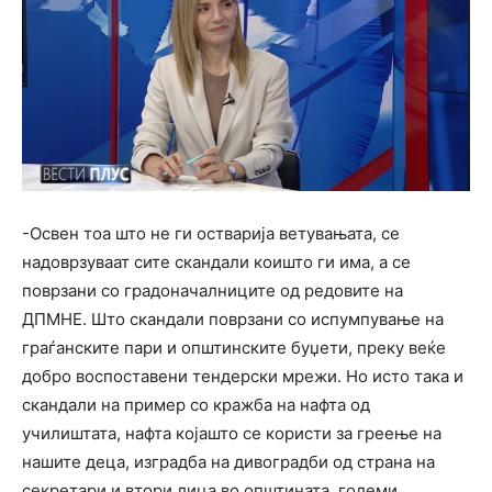
-Освен тоа што не ги остварија ветувањата, се
надоврзуваат сите скандали коишто ги има, а се
поврзани со градоначалниците од редовите на
ДПМНЕ. Што скандали поврзани со испумпување на
граѓанските пари и општинските буџети, преку веќе
добро воспоставени тендерски мрежи. Но исто така и
скандали на пример со кражба на нафта од
училиштата, нафта којашто се користи за греење на
нашите деца, изградба на дивоградби од страна на
секретари и втори лица во општината, големи