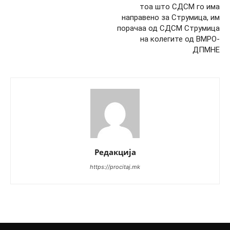
тоа што СДСМ го има
направено за Струмица, им
порачаа од СДСМ Струмица
на колегите од ВМРО-
ДПМНЕ
Редакција
https://procitaj.mk