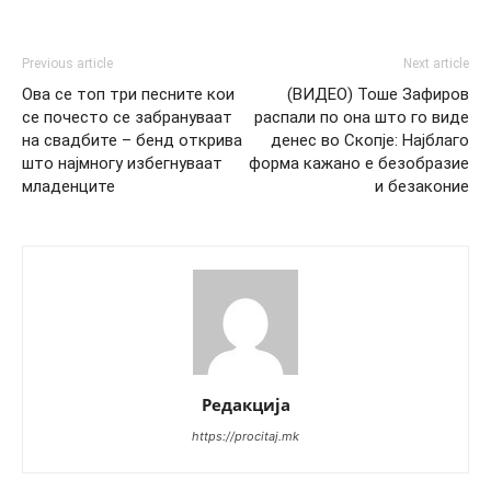
Previous article
Next article
Ова се топ три песните кои
(ВИДЕО) Тоше Зафиров
се почесто се забрануваат
распали по она што го виде
на свадбите – бенд открива
денес во Скопје: Најблаго
што најмногу избегнуваат
форма кажано е безобразие
младенците
и безаконие
Редакција
https://procitaj.mk