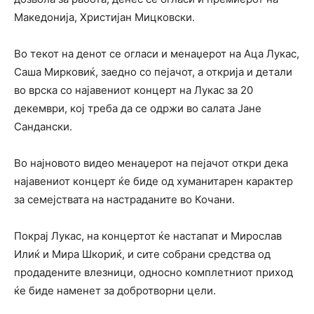
Македонија, Христијан Мицковски.
Во текот на денот се огласи и менаџерот на Аца Лукас,
Саша Мирковиќ, заедно со пејачот, а открија и детали
во врска со најавениот концерт на Лукас за 20
декември, кој треба да се одржи во салата Јане
Сандански.
Во најновото видео менаџерот на пејачот откри дека
најавениот концерт ќе биде од хуманитарен карактер
за семејствата на настраданите во Кочани.
Покрај Лукас, на концертот ќе настапат и Мирослав
Илиќ и Мира Шкориќ, и сите собрани средства од
продадените влезници, односно комплетниот приход
ќе биде наменет за добротворни цели.