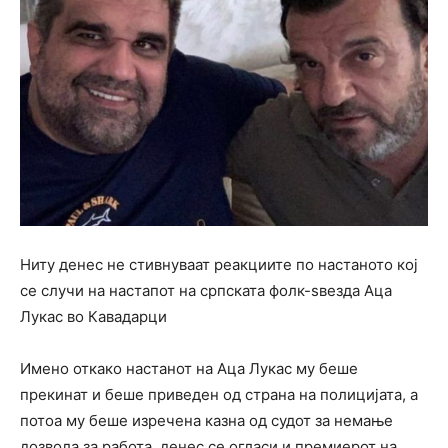
Ниту денес не стивнуваат реакциите по настаното кој
се случи на настапот на српската фолк-ѕвезда Аца
Лукас во Кавадарци
Имено откако настанот на Аца Лукас му беше
прекинат и беше приведен од страна на полицијата, а
потоа му беше изречена казна од судот за немање
дозвола за работа, денес се огласи и премиерот на