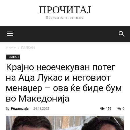
ПРОЧИТАЈ
Портал за вистината
Home
БАЛКАН
БАЛКАН
Крајно неоечекуван потег
на Аца Лукас и неговиот
менаџер – ова ќе биде бум
во Македонија
By
Редакција
-
24.11.2025
179
0