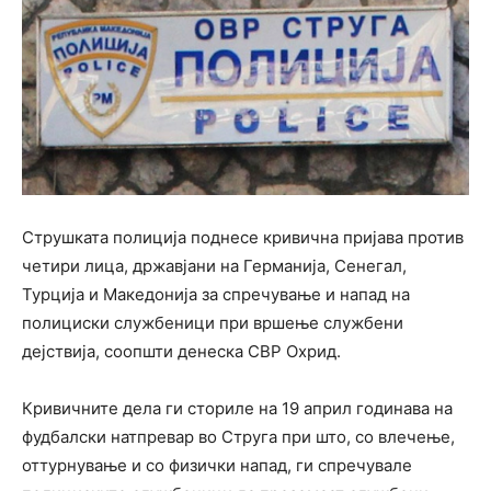
Струшката полиција поднесе кривична пријава против
четири лица, државјани на Германија, Сенегал,
Турција и Македонија за спречување и напад на
полициски службеници при вршење службени
дејствија, соопшти денеска СВР Охрид.
Кривичните дела ги сториле на 19 април годинава на
фудбалски натпревар во Струга при што, со влечење,
оттурнување и со физички напад, ги спречувале