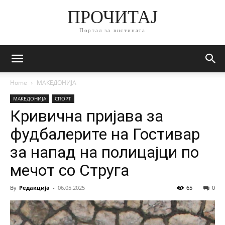
ПРОЧИТАЈ
Портал за вистината
Home
МАКЕДОНИЈА
МАКЕДОНИЈА
СПОРТ
Кривична пријава за
фудбалерите на Гостивар
за напад на полицајци по
мечот со Струга
By
Редакција
-
06.05.2025
65
0