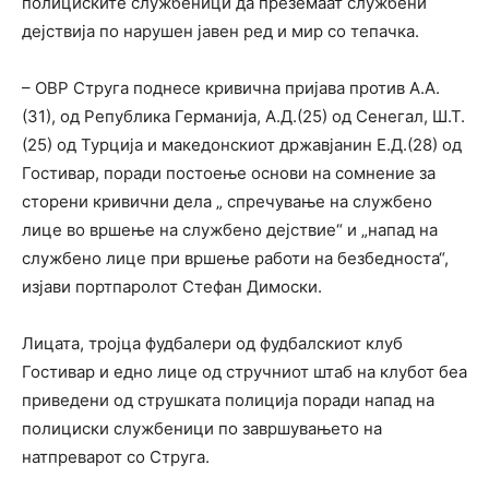
полициските службеници да преземаат службени
дејствија по нарушен јавен ред и мир со тепачка.
– ОВР Струга поднесе кривична пријава против А.А.
(31), од Република Германија, А.Д.(25) од Сенегал, Ш.Т.
(25) од Турција и македонскиот државјанин Е.Д.(28) од
Гостивар, поради постоење основи на сомнение за
сторени кривични дела „ спречување на службено
лице во вршење на службено дејствие“ и „напад на
службено лице при вршење работи на безбедноста“,
изјави портпаролот Стефан Димоски.
Лицата, тројца фудбалери од фудбалскиот клуб
Гостивар и едно лице од стручниот штаб на клубот беа
приведени од струшката полиција поради напад на
полициски службеници по завршувањето на
натпреварот со Струга.