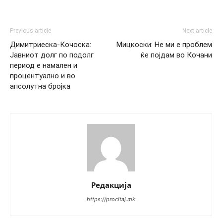
Previous article
Next article
Димитриеска-Кочоска:
Мицкоски: Не ми е проблем
Јавниот долг по подолг
ќе појдам во Кочани
период е намален и
процентуално и во
апсолутна бројка
Редакција
https://procitaj.mk